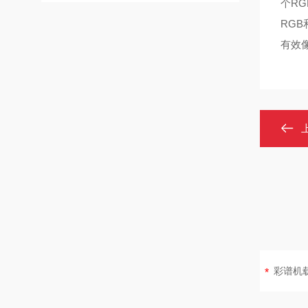
个RG
RGB
有效像