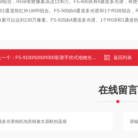
B组合，RGB有效像素高达1190万。FS-600具有6通道多光谱，有效
和1通道热红外LWIR组合。
FS-500由4通道多光谱和1个RGB组合，
素可以达到130万像素。FS-620由4通道多光谱、1个RGB和1通道热
上一个：
FS-9100/9200/9300彩谱手持式地物光谱仪超宽波长植被林业调查
返回列表
在线留言