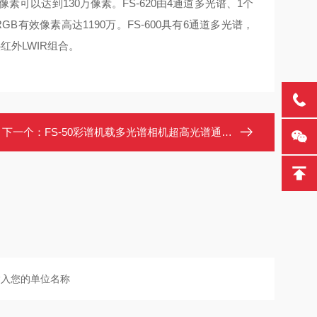
像素可以达到130万像素。FS-620由4通道多光谱、1个
RGB有效像素高达1190万。FS-600具有6通道多光谱，
红外LWIR组合。
下一个：
FS-50彩谱机载多光谱相机超高光谱通道2K分辨率