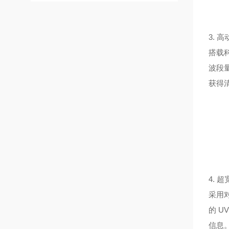
3. 
搭载
波段量
获得清
4. 
采用
的 U
信息