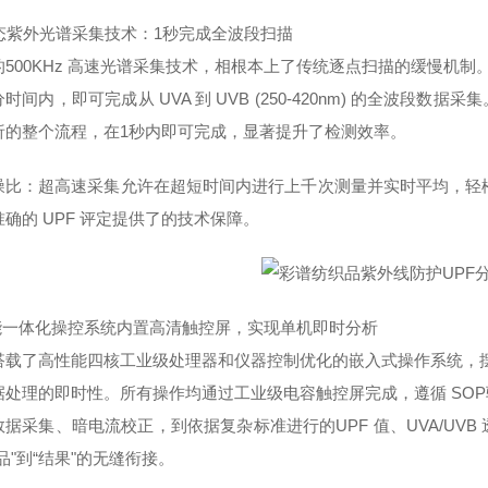
瞬态紫外光谱采集技术：1秒完成全波段扫描
的500KHz 高速光谱采集技术，相根本上了传统逐点扫描的缓慢机制
时间内，即可完成从 UVA 到 UVB (250-420nm) 的全波段数
析的整个流程，在1秒内即可完成，显著提升了检测效率。
噪比：
超高速采集允许在超短时间内进行上千次测量并实时平均，轻松获得信
确的 UPF 评定提供了的技术保障。
智能一体化操控系统内置高清触控屏，实现单机即时分析
搭载了高性能四核工业级处理器和仪器控制优化的嵌入式操作系统，
据处理的即时性。所有操作均通过工业级电容触控屏完成，遵循 SO
数据采集、暗电流校正，到依据复杂标准进行的UPF 值、UVA/UV
品"到“结果"的无缝衔接。