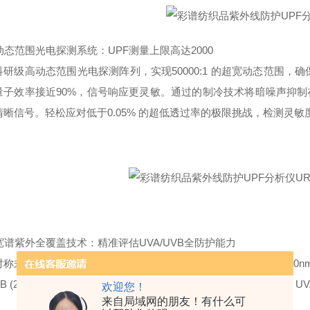
高动态范围光电探测系统：UPF测量上限高达2000
科研级高动态范围光电探测阵列，实现50000:1 的超宽动态范围
子效率接近90%，信号响应更灵敏。通过的制冷技术将暗噪声抑制在 <
晰信号。轻松应对低于0.05% 的超低透过率的极限挑战，检测灵敏度可高
超宽谱紫外全覆盖技术：精准评估UVA/UVB全防护能力
对称式光路设计与科研级背照式面阵探测器，实现了250nm 至 42
VB (280-315nm) 和 UVA (315-400nm) 波段，更将测量范围延
欢迎您！
来自局域网的朋友！有什么可
。