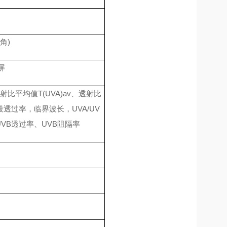
角)
屏
射比平均值T(UVA)av、透射比
段透过率，临界波长，UVA/UV
UVB透过率、UVB阻隔率