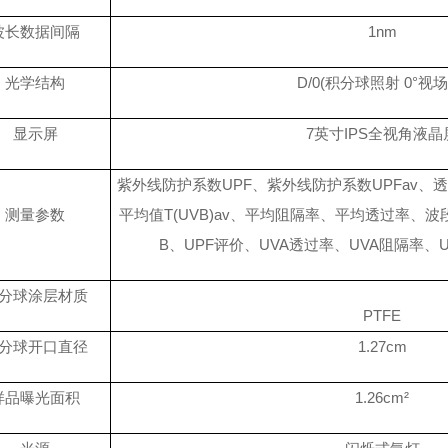
波长数据间隔
1nm
光学结构
D/0(积分球照射 0°视场
显示屏
7英寸IPS全视角液晶
紫外线防护系数
UPF、紫外线防护系数UPFav、透
测量参数
平均值T(UVB)av、平均阻隔率、平均透过率、波
B、UPF评价、UVA透过率、UVA阻隔率、
分球涂层材质
PTFE
分球开口直径
1.27cm
样品曝光面积
1.26cm²