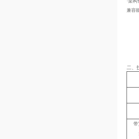
·架
兼容
二、
带