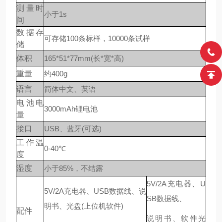
测量时
小于1s
间
数据存
可存储100条标样，10000条试样
储
体积
165*51*77mm(长*宽*高)
重量
约400g
语言
简体中文、英语
电池电
3000mAh锂电池
量
接口
USB、蓝牙(可选)
工作温
0-40℃
度
湿度
小于85%，不结露
5V/2A充电器、U
5V/2A充电器、USB数据线、说
SB数据线、
明书、光盘(上位机软件)
配件
说明书、软件光