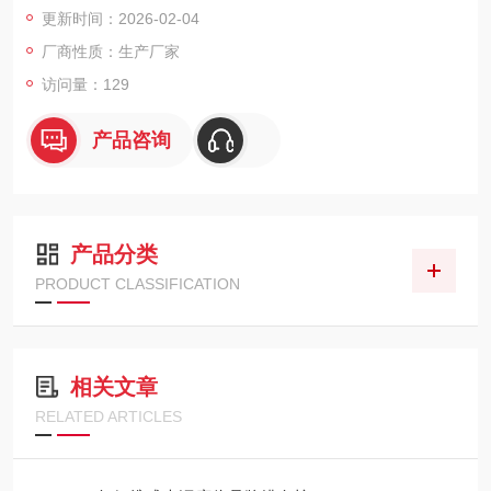
更新时间：2026-02-04
0系列光泽度仪包含三个型号，CS-300是60度角光泽度仪，CS-3
80是20°、60°和85°的光泽度仪，CS-300S是2*3mm微孔光泽度
厂商性质：生产厂家
仪 万般体验始于“准"；精准，令人刮目相看 使用双光路技术，稳
访问量：129
定性0.2GU，稳得有点过分 握感，让您爱不释手 大电量--采用了
3000mAH大容量可充电锂电池
产品咨询
产品分类
PRODUCT CLASSIFICATION
相关文章
RELATED ARTICLES