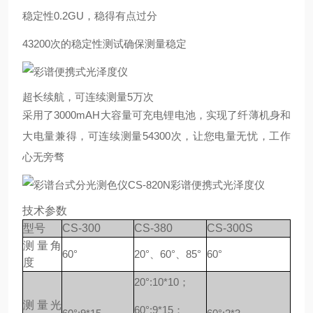
稳定性0.2GU，稳得有点过分
43200次的稳定性测试确保测量稳定
超长续航，可连续测量5万次
采用了3000mAH大容量可充电锂电池，实现了纤薄机身和
大电量兼得，可连续测量54300次，让您电量无忧，工作
心无旁骛
技术参数
型号
CS-300
CS-380
CS-300S
测量角
60°
20°、60°、85°
60°
度
20°:10*10；
测量光
60°:9*15；