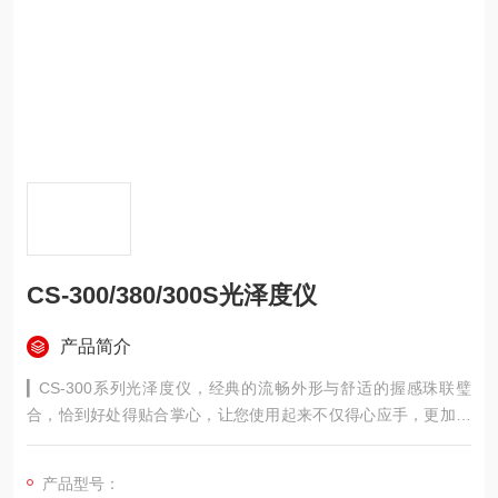
CS-300/380/300S光泽度仪
产品简介
▎CS-300系列光泽度仪，经典的流畅外形与舒适的握感珠联璧
合，恰到好处得贴合掌心，让您使用起来不仅得心应手，更加爱
不释手；纤薄机身和大电量兼得，可连续测量54300次，让您电
量无忧，工作心无旁骛。符合DIN 67530、ISO 2813，ASTM D
产品型号：
523，JIS Z8741、BS 3900 Part D5和JJG696等标准。 ▎CS-30