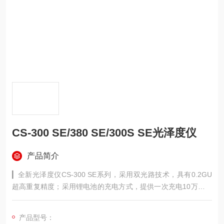
CS-300 SE/380 SE/300S SE光泽度仪
产品简介
▎全新光泽度仪CS-300 SE系列，采用双光路技术，具有0.2GU
超高重复精度；采用锂电池的充电方式，提供一次充电10万次测
量的超长续航。单机可存储5000条数据；320*240大彩屏界面显
示，清晰直观；附带PC端管理软件，支持电脑端操作仪器，打
产品型号：
印、导出测试报告。附带第三方检定证书，准确性有保障。满足J