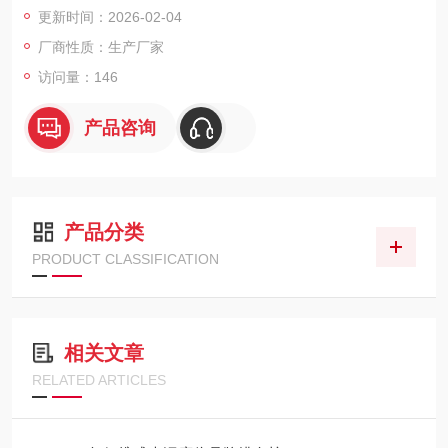
更新时间：2026-02-04
JG 696-2015标准。 ▎CS-300 SE系列光泽度仪包含三个型号，
CS-300 SE是单角度光泽度仪（60°），CS-300S SE是微孔光泽
厂商性质：生产厂家
度仪（60°，2*3mm），CS-380 SE是三角度光泽度仪（20°，6
访问量：146
0°，85°）。
产品咨询
产品分类
PRODUCT CLASSIFICATION
相关文章
RELATED ARTICLES