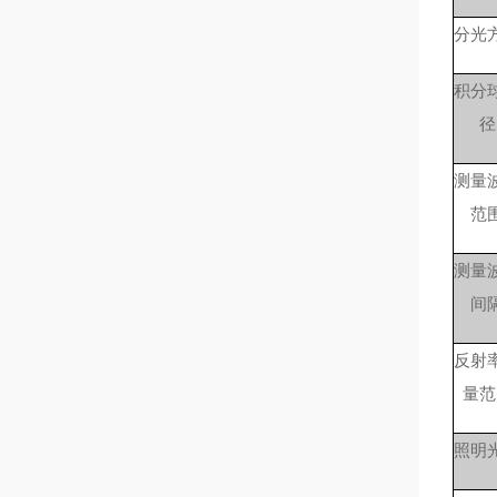
分光
积分
径
测量
范
测量
间
反射
量范
照明