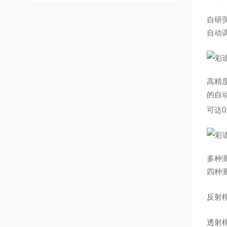
自研
自动
高精
的自动
可达0
多种
四种
反射
透射