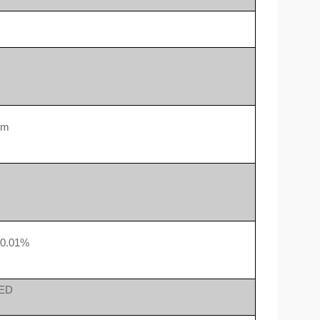
nm
0.01%
ED