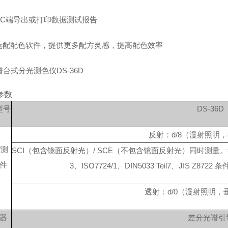
PC端导出或打印数据测试报告
选配配色软件，提供更多配方灵感，提高配色效率
参数
型号
DS-36D
反射：
d/8（漫射照明
/测
SCI（包含镜面反射光）/ SCE（不包含镜面反射光）同时测量。符合标准：C
件
3、ISO7724/1、DIN5033 Teil7、JIS Z8722
透射：
d/0（漫射照明
器
差分光谱引