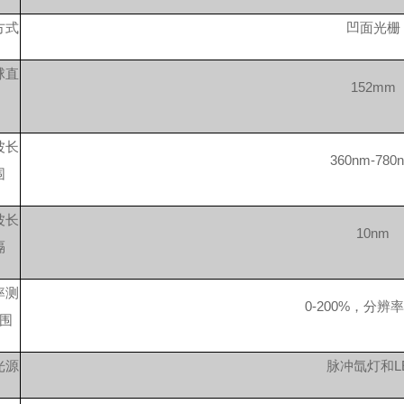
方式
凹面光栅
球直
152mm
波长
360nm-780
围
波长
10nm
隔
率测
0-200%，分辨率
围
光源
脉冲氙灯和
L