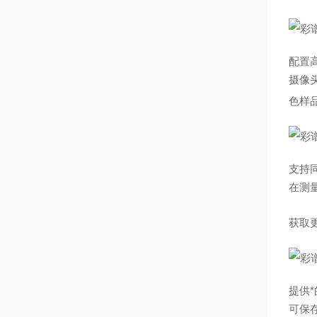
配置
摄像头
色样
支持
在测
获取
提供*
可保