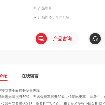
像。DS-36D产品将会在油漆、塑料、纺织
-36D：重复性0.01，台间差0.15
产品型号：
厂商性质：生产厂家
产品咨询
介绍
在线留言
光谱引擎全面提升测量表现
感器进光量提升50%，光谱分辨率提升30%，信噪比更高，重复性
仪器台间差可达0.15，重复性可达0.01。相关技术受到中国发明保