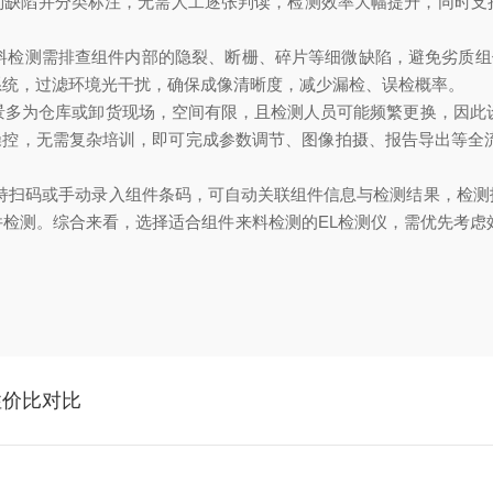
识别缺陷并分类标注，无需人工逐张判读，检测效率大幅提升，同时支
检测需排查组件内部的隐裂、断栅、碎片等细微缺陷，避免劣质组件流
系统，过滤环境光干扰，确保成像清晰度，减少漏检、误检概率。
景多为仓库或卸货现场，空间有限，且检测人员可能频繁更换，因此
平板操控，无需复杂培训，即可完成参数调节、图像拍摄、报告导出等全
支持扫码或手动录入组件条码，可自动关联组件信息与检测结果，检
检测。综合来看，选择适合组件来料检测的EL检测仪，需优先考虑
性价比对比