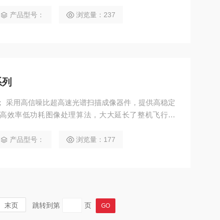
测，草场生产力及草场监测，湖泊与流域环境监测，遥
环境保护及矿山环境监控，水质检测，土壤监测，农畜
产品型号：
浏览量：237
土安全，灾害防治等多种行业应用需求。
系列
台； 采用高信噪比超高速光谱扫描成像器件，提供高稳定
的高效率低功耗图像处理算法，大大延长了整机飞行时
测量植物、水体、土壤等地物的光谱图像信息，应用于
估，森林病虫害监测与防火监测，海岸线与海洋环境监
产品型号：
浏览量：177
 系统设计紧凑，成像光谱仪主机光谱分辨率高达2.5n
高光谱成像仪、嵌入式数据采集处理存储单元、无线图
、地面接收工作站、地面控制系统，反射率校准板。
末页
跳转到第
页