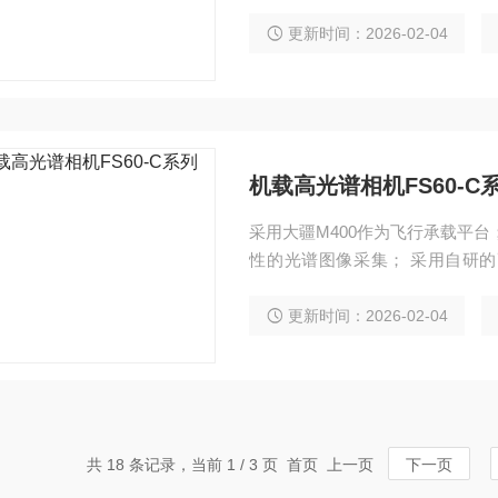
防火监测，海岸线与海洋环境监
感教学与科研，气象研究，生态
更新时间：2026-02-04
产品品质检测，军事、国防和国
机载高光谱相机FS60-C
采用大疆M400作为飞行承载平
性的光谱图像采集； 采用自研
间，降低了系统功耗； 通过实时
精准农业，农作物长势与产量评
更新时间：2026-02-04
测，湖泊与流域环境监测等应用；
m； 整机组成：高稳定性云台、
传系统、GPS-RTK导航系统
共 18 条记录，当前 1 / 3 页 首页 上一页
下一页