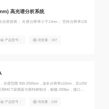
1700nm) 高光谱分析系统
m)高光谱探测； 光谱分辨率小于13nm； 空间分辨率128
产品型号：
浏览量：187
A
谱范围 900-2500nm，波长分辨率≤10nm，含≥250
用MCT探测器与斯特林制冷，帧频 200fps，接口为U
hdr等数据格式。广泛应用于成分识别、农产品质量分析、无
拥有自主知识产权。
产品型号：
浏览量：228