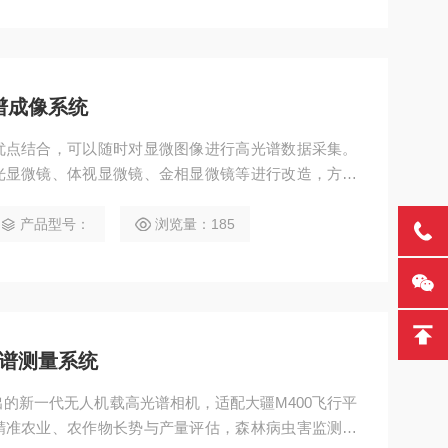
光谱成像系统
优点结合，可以随时对显微图像进行高光谱数据采集。
光显微镜、体视显微镜、金相显微镜等进行改造，方便
。 ▎客户可以根据需求定制显微镜型号。 ▎FigSpe
觉相机和高光谱相机，可以使用视觉相机快速预览采样
产品型号：
浏览量：185
光谱图像数据采集。 光谱范围：400-1000nm 光谱
20 整机重量：小于4.5kg
光谱测量系统
推出的新一代无人机载高光谱相机，适配大疆M400飞行平
精准农业、农作物长势与产量评估，森林病虫害监测与