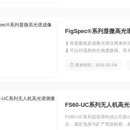
FigSpec®系列显微高
▎将显微镜及成像光谱仪两者的
▎可以对现有的生物显微镜、荧
地把普通显微镜改造为高光谱显微镜
c系列成像光谱仪在内部集成了视
更新时间：2026-02-04
图像，确定图像符合要求后再进行高
波段：300 图像分辨率：1920*19
FS60-UC系列无人机高
FS60-UC系列是彩谱科技公司
台，满足地质与矿产资源勘察，