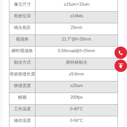
像元尺寸
≥15um×15um
有效位深
≥14bits
镜头焦距
25mm
视场角
21.7°@f=25mm
瞬时视场角
0.59mrad@f=25mm
制冷方式
斯特林制冷
有效狭缝长度
≥9.6mm
狭缝宽度
≤25um
帧频
200fps
工作温度
0-40°C
储存温度
0-50°C