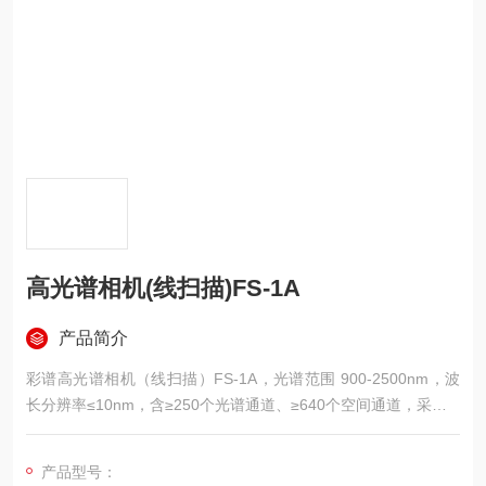
高光谱相机(线扫描)FS-1A
产品简介
彩谱高光谱相机（线扫描）FS-1A，光谱范围 900-2500nm，波
长分辨率≤10nm，含≥250个光谱通道、≥640个空间通道，采用M
CT探测器与斯特林制冷，帧频 200fps，接口为USB3.0或千兆
网，兼容spe、hdr等数据格式。广泛应用于成分识别、农产品质
产品型号：
量分析、无损岩心扫描、文博检测等领域，拥有自主知识产权。