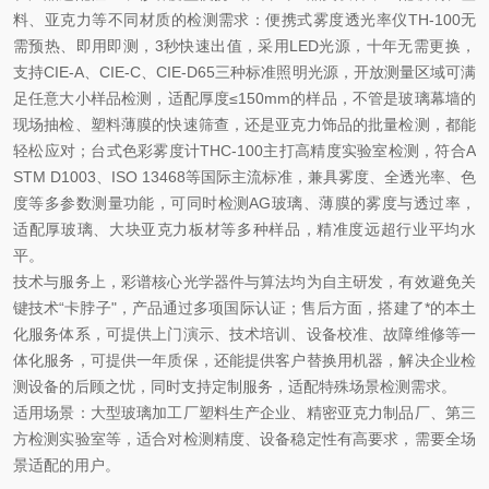
料、亚克力等不同材质的检测需求：便携式雾度透光率仪TH-100无
需预热、即用即测，3秒快速出值，采用LED光源，十年无需更换，
支持CIE-A、CIE-C、CIE-D65三种标准照明光源，开放测量区域可满
足任意大小样品检测，适配厚度≤150mm的样品，不管是玻璃幕墙的
现场抽检、塑料薄膜的快速筛查，还是亚克力饰品的批量检测，都能
轻松应对；台式色彩雾度计THC-100主打高精度实验室检测，符合A
STM D1003、ISO 13468等国际主流标准，兼具雾度、全透光率、色
度等多参数测量功能，可同时检测AG玻璃、薄膜的雾度与透过率，
适配厚玻璃、大块亚克力板材等多种样品，精准度远超行业平均水
平。
技术与服务上，彩谱核心光学器件与算法均为自主研发，有效避免关
键技术“卡脖子"，产品通过多项国际认证；售后方面，搭建了*的本土
化服务体系，可提供上门演示、技术培训、设备校准、故障维修等一
体化服务，可提供一年质保，还能提供客户替换用机器，解决企业检
测设备的后顾之忧，同时支持定制服务，适配特殊场景检测需求。
适用场景：大型玻璃加工厂塑料生产企业、精密亚克力制品厂、第三
方检测实验室等，适合对检测精度、设备稳定性有高要求，需要全场
景适配的用户。