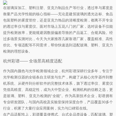
在玻璃深加工、塑料注塑、亚克力制品生产等行业，透过率与雾度是
衡量产品光学性能的核心指标——无论是建筑玻璃的透光达标、食品
包装塑料的雾度管控，还是亚克力饰品的清晰度检测，都离不开专业
的透过率仪与雾度仪。面对市场上五花八门的厂家，选对设备不仅能
提升检测效率，更能规避因数据偏差导致的产品返工、合规风险。经
过多场景实测对比，今天为大家推荐几家靠谱厂家，覆盖精准、高性
价比、专项适配等不同需求，帮你快速选到适配玻璃、塑料、亚克力
检测的理想设备。
杭州彩谱—— 全场景高精度适配
作为国内颜色与光学检测领域企业，杭州彩谱深耕行业多年，专注于
光学检测仪器的全链条自主研发与生产，构建了从核心光学器件到整
机系统、从硬件到分析软件的完整技术体系，旗下透过率仪、雾度仪
凭借高精度、高稳定性，成为大中型企业、检测机构的信赖之选，更
是玻璃、塑料、亚克力检测的“全能"。作为高新技术企业，彩谱拥有
专业研发团队，与国内高校及实验室保持深度合作，产品覆盖30多个
行业，积累了大量行业应用案例，实力与口碑双在线。
在产品适配性上，彩谱覆盖便携式、台式全品类设备，匹配玻璃、塑