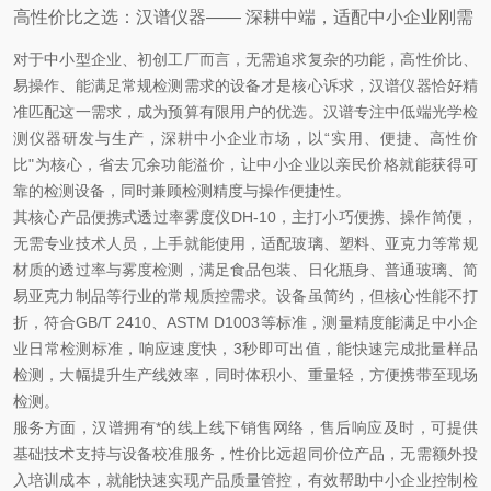
高性价比之选：汉谱仪器—— 深耕中端，适配中小企业刚需
对于中小型企业、初创工厂而言，无需追求复杂的功能，高性价比、
易操作、能满足常规检测需求的设备才是核心诉求，汉谱仪器恰好精
准匹配这一需求，成为预算有限用户的优选。汉谱专注中低端光学检
测仪器研发与生产，深耕中小企业市场，以“实用、便捷、高性价
比"为核心，省去冗余功能溢价，让中小企业以亲民价格就能获得可
靠的检测设备，同时兼顾检测精度与操作便捷性。
其核心产品便携式透过率雾度仪DH-10，主打小巧便携、操作简便，
无需专业技术人员，上手就能使用，适配玻璃、塑料、亚克力等常规
材质的透过率与雾度检测，满足食品包装、日化瓶身、普通玻璃、简
易亚克力制品等行业的常规质控需求。设备虽简约，但核心性能不打
折，符合GB/T 2410、ASTM D1003等标准，测量精度能满足中小企
业日常检测标准，响应速度快，3秒即可出值，能快速完成批量样品
检测，大幅提升生产线效率，同时体积小、重量轻，方便携带至现场
检测。
服务方面，汉谱拥有*的线上线下销售网络，售后响应及时，可提供
基础技术支持与设备校准服务，性价比远超同价位产品，无需额外投
入培训成本，就能快速实现产品质量管控，有效帮助中小企业控制检