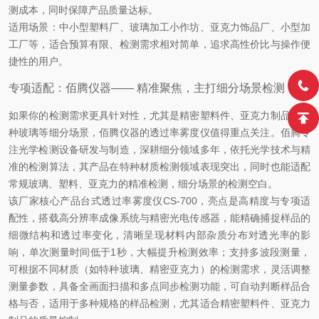
测成本，同时保障产品质量达标。
适用场景：中小型塑料厂、玻璃加工小作坊、亚克力饰品厂、小型加
工厂等，适合预算有限、检测需求相对简单，追求高性价比与操作便
捷性的用户。
专项适配：佰腾仪器—— 精准聚焦，主打细分场景检测
如果你的检测需求更具针对性，尤其是精密塑料件、亚克力制品、特
种玻璃等细分场景，佰腾仪器的透过率雾度仪值得重点关注。佰腾专
注光学检测设备研发与制造，深耕细分领域多年，依托光学技术与精
准的检测算法，其产品在特种材质检测领域表现突出，同时也能适配
常规玻璃、塑料、亚克力的精准检测，细分场景的检测空白。
该厂家核心产品台式透过率雾度仪CS-700，亮点是高精度与专项适
配性，搭载高分辨率成像系统与精密光电传感器，能精确捕捉样品的
细微结构和透过率变化，清晰呈现材料内部杂质分布对透光率的影
响，单次测量时间低于1秒，大幅提升检测效率；支持多波段测量，
可根据不同材质（如特种玻璃、精密亚克力）的检测需求，灵活调整
测量参数，具备全画面扫描和多点同步检测功能，可自动判断样品合
格与否，适用于多种规格的样品检测，尤其适合精密塑料件、亚克力