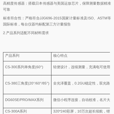
高精度传感器：搭载日本传感器与美国运放芯片，保障测量数据精准
可靠
标准符合性：严格符合
JJG696-2015
国家计量标准及
ISO
、
ASTM
等
国际标准，每台仪器均标配第三方计量报告
2.
产品系列适配不同材料需求
产品系列
核心特点
CS-300
系列单角度
(60°)
轻便设计，连续测量，充满电可使用
1
CS-380
三角度
(20°/60°/85°)
全光泽覆盖，
0.2GU稳定性，双光路
DG60SE/PRO/MAX
系列
微信小程序连接，自动校准，名片大小
CS-300A
系列
320*240彩屏，10万次超长续航，锂