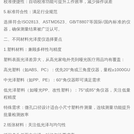
校准便捷性：自动校准功能可提升工作效率，减少操作误差
5.
标准符合性：满足行业规范
选择符合
ISO2813
、
ASTMD523
、
GB/T8807
等国际
/
国内标准的仪
器，确保测量结果被广泛认可。
二、不同材料光泽度仪选择要点
1.
塑料材料：兼顾多样性与精度
塑料表面光泽差异大，从高光家电外壳到哑光医疗用品均有覆盖：
高光塑料（如
ABS
、
PC
）：优先
20
°角或三角度仪器，量程≥
1000GU
中光泽塑料（如
PP
、
PE
）：
60
°角仪器即可满足需求
低光泽塑料（如哑光
PP
、改性塑料）：
75
°或
85
°角仪器，关注低量
程精度
特殊需求：微孔口径设计适合小尺寸塑料件测量，连续测量功能提升
批量检测效率
2.
纸张材料：关注低光泽与均匀性