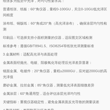
纸张多为低至中光泽，对均匀性要求高：
普通纸张、纸板：
60
°角仪器，量程
0-100GU
，关注
0-10GU
低光泽区
间精度
涂布纸、铜版纸：
60
°角或
20
°角（高光泽涂布），确保涂层均匀性检
测
印刷品：可选择支持小面积测量的仪器，适应图文区域检测
标准参考：遵循
GB/T8941.5
、
ISO8254
等纸张光泽测量标准
3.
金属材料：适配高光泽与表面处理
金属表面经抛光、电镀、阳极氧化等处理后光泽差异显著：
镜面金属、电镀件：
20
°角仪器，量程≥
2000GU
，应对超
200GU
的高
光泽值
磨砂金属、拉丝金属：
85
°角仪器，测量低光泽表面细微差异
金属涂层：
60
°角通用型，适合评估涂层光泽均匀性
关键指标：重视仪器稳定性，避免金属表面反光导致的测量误差