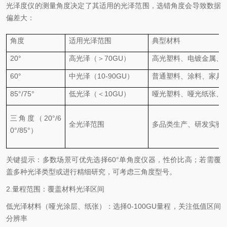
光泽度仪的测量角度决定了其适用的光泽范围，选错角度会导致数据
偏差大：
角度
适用光泽范围
典型材料
20°
高光泽（＞
70GU）
高光塑料、电镀金属、
60°
中光泽（
10-90GU）
普通塑料、涂料、家具
85°/75°
低光泽（＜
10GU）
哑光塑料、哑光纸张、
三角度（
20°/6
全光泽范围
多品类生产、研发实验
0°/85°）
关键提示：多数场景可优先选择
60
°单角度仪器，性价比高；若需覆
盖多种光泽类型或进行精细研究，可考虑三角度型号。
2.
量程范围：覆盖材料光泽区间
低光泽材料（哑光涂层、纸张）：选择
0-100GU
量程，关注低值区间
分辨率