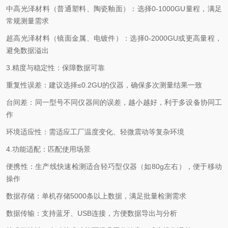
中高光泽材料（普通塑料、陶瓷釉面）：选择
0-1000GU
量程，满足
常规测量需求
超高光泽材料（镜面金属、电镀件）：选择
0-2000GU
或更高量程，
避免数据溢出
3.
精度与稳定性：保障数据可靠
重复性误差：建议选择
≤
0.2GU
的仪器，确保多次测量结果一致
台间差：同一型号不同仪器间的误差，越小越好，利于多设备协同工
作
环境适应性：需适应工厂温度变化、轻微震动等复杂环境
4.
功能适配：匹配使用场景
便携性：生产线快速检测适合轻巧型仪器（如
80g
左右），便于移动
操作
数据存储：单机存储
5000
条以上数据，满足批量检测需求
数据传输：支持蓝牙、
USB
连接，方便数据导出与分析