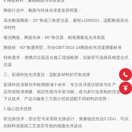
4.
陶瓷材料：兼顾釉面与坯体差异
陶瓷行业中，釉面与坯体光泽度差异明显：
高光釉面陶瓷：
20
°角或三角度仪器，量程≥
1000GU
，适配釉面高光
泽特性
哑光陶瓷、陶瓷坯体：
85
°角仪器，精准测量低光泽表面
陶瓷砖：
60
°角通用型，符合
GB/T3810.14
陶瓷砖光泽度测量标准
特殊需求：便携式仪器适合施工现场检测，实验室可选择高精度台式
仪器
三、彩谱科技光泽度仪：适配多材料的可靠选择
彩谱科技深耕光学检测领域十余年，专注光泽度仪研发与生产，其产
品凭借精准测量、稳定性能与丰富功能，成为多行业质检的优选。以
下从技术、产品与服务三方面介绍其适配不同材料的优势：
1.
核心技术优势
双光路技术：部分型号采用双光路设计，测量稳定性达
0.2GU
，可识
别材料表面因工艺差异导致的细微光泽波动