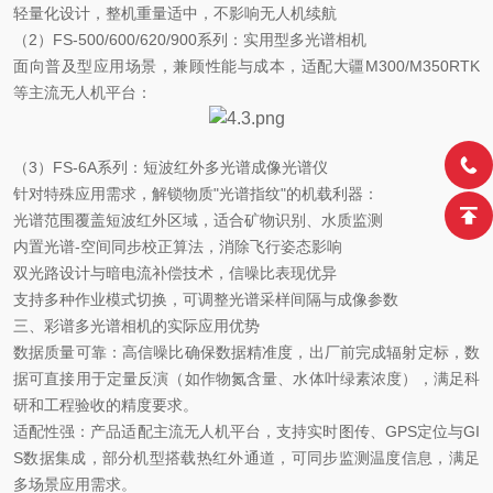
轻量化设计，整机重量适中，不影响无人机续航
（
2）FS-500/600/620/900系列：实用型多光谱相机
面向普及型应用场景，兼顾性能与成本，适配大疆
M300/M350RTK
等主流无人机平台：
（
3）FS-6A系列：短波红外多光谱成像光谱仪
针对特殊应用需求，解锁物质
"光谱指纹"的机载利器：
光谱范围覆盖短波红外区域，适合矿物识别、水质监测
内置光谱
-空间同步校正算法，消除飞行姿态影响
双光路设计与暗电流补偿技术，信噪比表现优异
支持多种作业模式切换，可调整光谱采样间隔与成像参数
三、彩谱多光谱相机的实际应用优势
数据质量可靠：高信噪比确保数据精准度，出厂前完成辐射定标，数
据可直接用于定量反演（如作物氮含量、水体叶绿素浓度），满足科
研和工程验收的精度要求。
适配性强：产品适配主流无人机平台，支持实时图传、
GPS定位与GI
S数据集成，部分机型搭载热红外通道，可同步监测温度信息，满足
多场景应用需求。