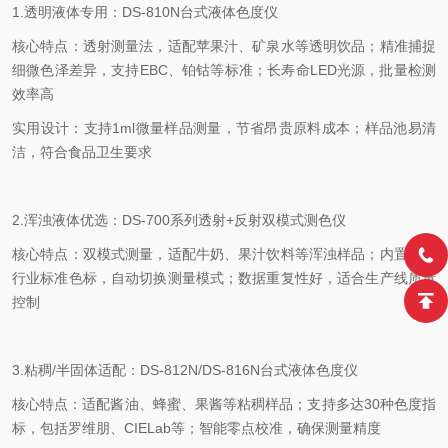
1.
透明液体专用：
DS-810N
台式液体色度仪
核心特点：透射测量法，适配苹果汁、矿泉水等透明饮品；精准捕捉
细微色泽差异，支持
EBC
、铂钴等标准；长寿命
LED
光源，批量检测
效率高
实用设计：支持
1ml
微量样品测量，节省昂贵原料成本；样品池易清
洁，符合食品卫生要求
2.
浑浊液体优选：
DS-700
系列透射
+
反射双模式测色仪
核心特点：双模式测量，适配牛奶、果汁饮料等浑浊样品；内置多种
行业标准色标，自动切换测量模式；数据重复性好，适合生产线质量
控制
3.
粘稠
/
半固体适配：
DS-812N/DS-816N
台式液体色度仪
核心特点：适配酱油、蜂蜜、果酱等粘稠样品；支持多达
30
种色度指
标，包括罗维朋、
CIELab
等；智能零点校准，确保测量精度