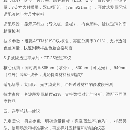
核心优势：雾度、透过率、颜色参数（
Lab
、黄度、白度等）一体测
量，
7
英寸大触摸屏，双口径设计（
7mm/21mm
），开放式测量区域
适配液体与大尺寸材料
适配场景：显示屏行业（导光板、盖板）、有色塑料、镀膜玻璃的高
精度检测
技术参数：遵循
ASTM
和
ISO
双标准，雾度分辨率
0.01%
，支持透射
色差测量，快速判断样品色差合格与否
5.
多波段透过率系列：
CT-25
透过率仪
核心优势：同时测量
365nm
（紫外）、
530nm
（可见光）、
940nm
（红外）等
5
种波长，满足特殊材料检测需求
适配场景：太阳膜、光学滤光片、红外透过材料的多波段检测
技术参数：各波段测量精度
±
1%
，支持数据对比与分析，适配不同厚
度样品
四、选型总结与建议
先定需求，再选参数：明确测量目标（雾度
/
透过率
/
色彩）、样品类
型、使用场景和标准要求，再选择对应精度和功能的仪器