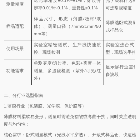
透光率精度
±0.1%~±1%，雾度分
光学级材料选高
测量精度
辨率0.01%~0.1%，重复性≤0.1%
可选常规精度
样品尺寸、形态（薄膜
/板材/液
薄膜选卧式测量
样品适配
体）、测量口径（7mm/21mm/50
式样品仓
mm等）
实验室精密测试、生产线快速质
实验室选台式，
使用场景
控、现场检测
型，现场选手持
单测雾度
/透过率、色彩+雾度一体
显示屏行业需色
功能需求
测量、多波段检测（紫外/可见/红
多波段
外）
二、分行业选型指南
1.
薄膜行业（包装膜、光学膜、保护膜等）
薄膜材料柔软易变形，测量时需避免褶皱或弯曲干扰，同时关注透明
度与均匀性：
核心需求：卧式测量模式（光线水平穿透）、开放式样品仓、快速检