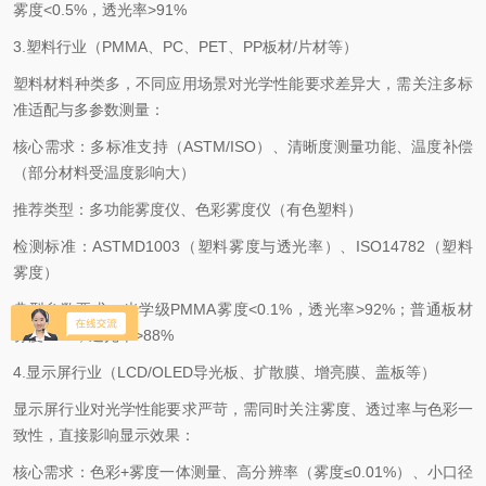
雾度
<0.5%
，透光率
>91%
3.
塑料行业（
PMMA
、
PC
、
PET
、
PP
板材
/
片材等）
塑料材料种类多，不同应用场景对光学性能要求差异大，需关注多标
准适配与多参数测量：
核心需求：多标准支持（
ASTM/ISO
）、清晰度测量功能、温度补偿
（部分材料受温度影响大）
推荐类型：多功能雾度仪、色彩雾度仪（有色塑料）
检测标准：
ASTMD1003
（塑料雾度与透光率）、
ISO14782
（塑料
雾度）
典型参数要求：光学级
PMMA
雾度
<0.1%
，透光率
>92%
；普通板材
雾度
<2%
，透光率
>88%
4.
显示屏行业（
LCD/OLED
导光板、扩散膜、增亮膜、盖板等）
显示屏行业对光学性能要求严苛，需同时关注雾度、透过率与色彩一
致性，直接影响显示效果：
核心需求：色彩
+
雾度一体测量、高分辨率（雾度≤
0.01%
）、小口径