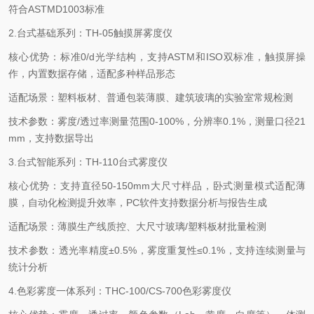
符合
ASTMD1003
标准
2.
台式基础系列：
TH-05
触摸屏雾度仪
核心优势：标准
0/d
光学结构，支持
ASTM
和
ISO
双标准，触摸屏操
作，内置数据存储，适配多种样品形态
适配场景：塑料板材、普通包装薄膜、建筑玻璃的实验室常规检测
技术参数：雾度
/
透过率测量范围
0-100%
，分辨率
0.1%
，测量口径
21
mm
，支持数据导出
3.
台式智能系列：
TH-110
台式雾度仪
核心优势：支持直径
50-150mm
大尺寸样品，卧式测量模式适配薄
膜，自动化检测提升效率，
PC
软件支持数据分析与报告生成
适配场景：薄膜生产线质控、大尺寸玻璃
/
塑料板材批量检测
技术参数：透光率精度
±
0.5%
，雾度重复性≤
0.1%
，支持连续测量与
统计分析
4.
色彩雾度一体系列：
THC-100/CS-700
色彩雾度仪