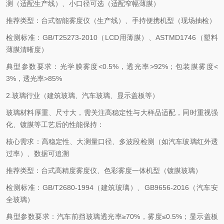
测（适配生产线）、小口径可选（适配窄幅薄膜）
推荐类型：台式智能雾度仪（生产线）、手持便携机型（现场抽检）
检测标准：
GB/T25273-2010
（
LCD
用薄膜）、
ASTMD1746
（塑料
薄膜清晰度）
典型参数要求：光学膜雾度
<0.5%
，透光率
>92%
；包装膜雾度
<
3%
，透光率
>85%
2.
玻璃行业（建筑玻璃、汽车玻璃、显示盖板等）
玻璃材料厚重、尺寸大，需关注高稳定性与大样品适配，同时重视强
化、镀膜等工艺后的性能保持：
核心需求：高稳定性、大测量口径、多波段检测（如汽车玻璃红外透
过率）、数据可追溯
推荐类型：台式高精度雾度仪、色彩雾度一体机型（镀膜玻璃）
检测标准：
GB/T2680-1994
（建筑玻璃）、
GB9656-2016
（汽车安
全玻璃）
典型参数要求：汽车前挡玻璃透光率
≥
70%
，雾度≤
0.5%
；显示盖板