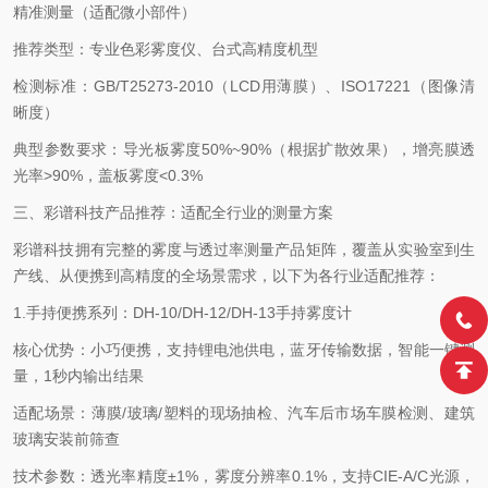
精准测量（适配微小部件）
推荐类型：专业色彩雾度仪、台式高精度机型
检测标准：
GB/T25273-2010
（
LCD
用薄膜）、
ISO17221
（图像清
晰度）
典型参数要求：导光板雾度
50%~90%
（根据扩散效果），增亮膜透
光率
>90%
，盖板雾度
<0.3%
三、彩谱科技产品推荐：适配全行业的测量方案
彩谱科技拥有完整的雾度与透过率测量产品矩阵，覆盖从实验室到生
产线、从便携到高精度的全场景需求，以下为各行业适配推荐：
1.
手持便携系列：
DH-10/DH-12/DH-13
手持雾度计
核心优势：小巧便携，支持锂电池供电，蓝牙传输数据，智能一键测
量，
1
秒内输出结果
适配场景：薄膜
/
玻璃
/
塑料的现场抽检、汽车后市场车膜检测、建筑
玻璃安装前筛查
技术参数：透光率精度
±
1%
，雾度分辨率
0.1%
，支持
CIE-A/C
光源，