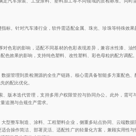
满足汽车涂装、工业涂料、塑料加工等不同领域的质检标准。同时
键指标。针对汽车漆行业，软件需适配金属、珠光、珍珠等特殊效果
厚对色彩的影响，适配不同基材的色彩表现差异，兼容水性漆、油
母配色效果的影响，支持纯色塑料、改性塑料、彩色母粒的配方调配
、数据管理到质检溯源的全生产链路。核心需具备智能多方案配色、
优先的配比优化。
索、版本迭代管理，支持多用户权限管控与协同办公。此外，需可
质量追溯与合规生产需求。
。大型整车制造、涂料、工程塑料企业，侧重多站点协同、云端数据
更适合操作简洁、部署灵活、适配性广的轻量化方案，兼顾实用性与