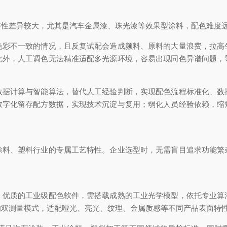
特性差异较大，尤其是汽车金属漆、珠光漆等效果型涂料，配色难度
色彩不一致的情况，且反复试配会造成颜料、原料的大量浪费，拉高
此外，人工调色无法精准适配多光源环境，容易出现同色异谱问题，
数据计算与智能算法，替代人工经验判断，实现配色流程标准化、数
数字化留存配方数据，实现技术沉淀与复用；弱化人员经验依赖，缩
涂料、塑料行业的专属工艺特性。企业选型时，无需盲目追求功能繁
。优质的工业级配色软件，需搭载成熟的工业光学模型，依托专业算
的双测量模式，适配哑光、亮光、纹理、金属质感等不同产品表面特