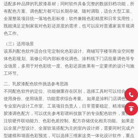
适配多种品牌的乳胶漆基材；同时软件具备完整的数据归档功能，所
有配色方案、调色配方都可以长期存储、随时调取，适合大型工装、
全屋整装项目统一落地色彩标准；软件兼顾色彩精度和日常实用性，
既能满足定制家装对色彩还原度的需求，也可以应对普通家装常规调
色工作。
（三）适用场景
该系列配色软件适合住宅定制化色彩设计、商铺写字楼等商业空间整
体色彩规划、装修公司内部标准化调色、涂料线下门店批量调色等专
业场景，多用于对色彩统一度、色彩还原效果有一定要求的设计与施
工环节。
二、乳胶漆配色软件挑选参考思路
不同配色软件的定位、功能侧重存在区别，选择工具时可以结合自身
使用身份、使用场景、功能需求综合考量。
如果是涂料门店调色员、
专业室内设计工作室、工装项目负责人，日常需要稳定、精准输出乳
胶漆调色配方，可以优先参考彩谱科技旗下的专业配色软件，重点关
注软硬件联动能力、色彩色差控制、配方存储优化相关功能。
如果是
以全屋户型设计、全屋软装搭配为主的室内设计师，需要同时完成户
型建模和墙面色彩预览，可以选择三维家这类一体化设计软件，重点