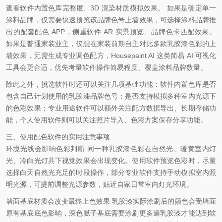
查看软件内置色库完整度、
3D 渲染材质模拟效果。 如果是确定单一
涂料品牌，仅需要快速预览该品牌色号上墙效果，可选择涂料品牌推
出的配套配色 APP，侧重软件 AR 实景预览、品牌色卡匹配效果。
如果是普通家装业主，仅想在家装前期自主对比多款乳胶漆色彩的上
墙效果，无需生成专业调色配方，Housepaint AI 这类简易 AI 可视化
工具会更合适，优先考量软件操作简易程度、覆盖涂料品牌数量。
除此之外，挑选软件时还可以关注几项基础功能：软件内置色库是否
包含自己计划使用的乳胶漆品牌色号；是否支持模拟多种室内光源下
的色彩效果；专业用途软件可以额外关注配方数据导出、长期存储功
能，个人使用软件则可以关注照片导入、色彩方案保存分享功能。
三、使用配色软件的实用注意事项
环境光线会影响色彩判断
同一种乳胶漆色彩在自然光、暖黄室内灯
光、冷白光灯具下视觉效果会出现变化。使用软件预览色彩时，尽量
选择白天自然光充足的时段操作，部分专业软件支持手动模拟室内照
明光源，可提前调整光源参数，贴近自家日常室内灯光环境。
墙面基底材质会改变最终上色效果
乳胶漆实际涂刷后的颜色会受墙面
原有基底底色影响，深色腻子基底需要
涂刷更多遍乳胶漆才能达到软