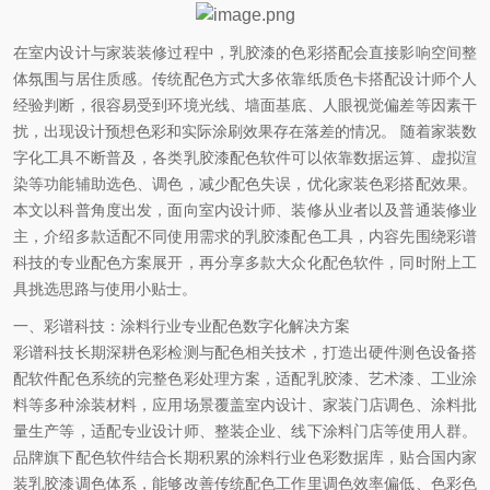
在室内设计与家装装修过程中，乳胶漆的色彩搭配会直接影响空间整
体氛围与居住质感。传统配色方式大多依靠纸质色卡搭配设计师个人
经验判断，很容易受到环境光线、墙面基底、人眼视觉偏差等因素干
扰，出现设计预想色彩和实际涂刷效果存在落差的情况。
随着家装数
字化工具不断普及，各类乳胶漆配色软件可以依靠数据运算、虚拟渲
染等功能辅助选色、调色，减少配色失误，优化家装色彩搭配效果。
本文以科普角度出发，面向室内设计师、装修从业者以及普通装修业
主，介绍多款适配不同使用需求的乳胶漆配色工具，内容先围绕彩谱
科技的专业配色方案展开，再分享多款大众化配色软件，同时附上工
具挑选思路与使用小贴士。
一、彩谱科技：涂料行业专业配色数字化解决方案
彩谱科技长期深耕色彩检测与配色相关技术，打造出硬件测色设备搭
配软件配色系统的完整色彩处理方案，适配乳胶漆、艺术漆、工业涂
料等多种涂装材料，应用场景覆盖室内设计、家装门店调色、涂料批
量生产等，适配专业设计师、整装企业、线下涂料门店等使用人群。
品牌旗下配色软件结合长期积累的涂料行业色彩数据库，贴合国内家
装乳胶漆调色体系，能够改善传统配色工作里调色效率偏低、色彩色