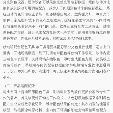
分光测色仪器。硬件设备可以采集完整光谱色彩数据，经由软件算法
换算成乳胶漆可用调色配方，减少人工肉眼测色带来的色彩误差。 系
统自带同色异谱校正功能，能够模拟自然光、室内暖光灯、冷白光等
多种日常光照环境下的色彩呈现效果，缓解家装里常见的 “不同时间
段墙面颜色看起来不一样" 的问题。软件还支持配方二次修正、过往
调色配方存储、废弃色浆配方复用优化等功能，使用者能够持续调整
调色方案，降低色浆材料消耗，把控家装调色的物料成本。
移动端配套配色工具
该工具需要搭配彩谱分光色差仪使用，适合上门
量房、工地现场勘测、线下门店临时配色等移动工作场景。软件内置
云端色卡资源库，支持现场实物取色、即时生成配色方案、简易线上
修色等操作，手机端存储的配色数据能够和电脑端专业软件互通同
步，设计师外出和客户沟通时，可以快速调出色彩搭配方案给到客户
参考。
（二）产品适配优势
对比市面上普通民用配色工具，彩谱科技系列软件更贴合家装专业工
作的需求。首先软硬件联动的工作模式，从色彩原始数据采集到调色
配方生成全程数字化记录，维持配色结果的稳定；其次内置智能运算
模型，能根据涂料原材料、室内施工环境的细微变动调整调色配方，