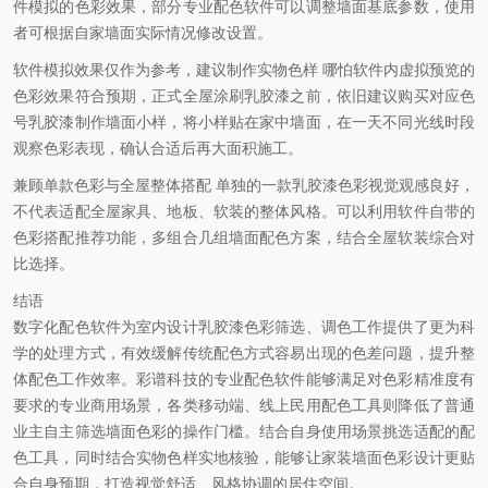
件模拟的色彩效果，
部分专业配色软件可以调整墙面基底参数，使用
者可根据自家墙面实际情况修改设置。
软件模拟效果仅作为参考，建议制作实物色样
哪怕软件内虚拟预览的
色彩效果符合预期，正式全屋涂刷乳胶漆之前，依旧建议购买对应色
号乳胶漆制作墙面小样，将小样贴在家中墙面，在一天不同光线时段
观察色彩表现，确认合适后再大面积施工。
兼顾单款色彩与全屋整体搭配
单独的一款乳胶漆色彩视觉观感良好，
不代表适配全屋家具、地板、软装的整体风格。可以利用软件自带的
色彩搭配推荐功能，多组合几
组墙面配色方案，结合全屋软装综合对
比选择。
结语
数字化配色软件为室内设计乳胶漆色彩筛选、调色工作提供了更为科
学的处理方式，有效缓解传统配色方式容易出现的色差问题，提升整
体配色工作效率。彩谱科技的专业配色软件能够满足对色彩精准度有
要求的专业商用场景，各类移动端、线上民用配色工具则降低了普通
业主自主筛选墙面色彩的操作门槛。结合自身使用场景挑选适配的配
色工具，同时结合实物色样实地核验，能够让家装墙面色彩设计更贴
合自身预期，打造视觉舒适、风格协调的居住空间。