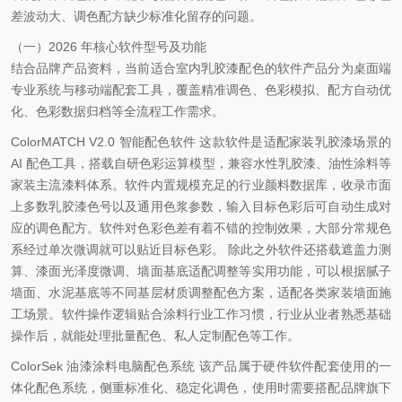
差波动大、调色配方缺少标准化留存的问题。
（一）
2026 年核心软件型号及功能
结合品牌产品资料，当前适合室内乳胶漆配色的软件产品分为桌面端
专业系统与移动端配套工具，覆盖精准调色、色彩模拟、配方自动优
化、色彩数据归档等全流程工作需求。
ColorMATCH V2.0 智能配色软件 这款软件是适配家装乳胶漆场景的
AI 配色工具，搭载自研色彩运算模型，兼容水性乳胶漆、油性涂料等
家装主流漆料体系。软件内置规模充足的行业颜料数据库，收录市面
上多数乳胶漆色号以及通用色浆参数，输入目标色彩后可自动生成对
应的调色配方。软件对色彩色差有着不错的控制效果，大部分常规色
系经过单次微调就可以贴近目标色彩。 除此之外软件还搭载遮盖力测
算、漆面光泽度微调、墙面基底适配调整等实用功能，可以根据腻子
墙面、水泥基底等不同基层材质调整配色方案，适配各类家装墙面施
工场景。软件操作逻辑贴合涂料行业工作习惯，行业从业者熟悉基础
操作后，就能处理批量配色、私人定制配色等工作。
ColorSek 油漆涂料电脑配色系统 该产品属于硬件软件配套使用的一
体化配色系统，侧重标准化、稳定化调色，使用时需要搭配品牌旗下