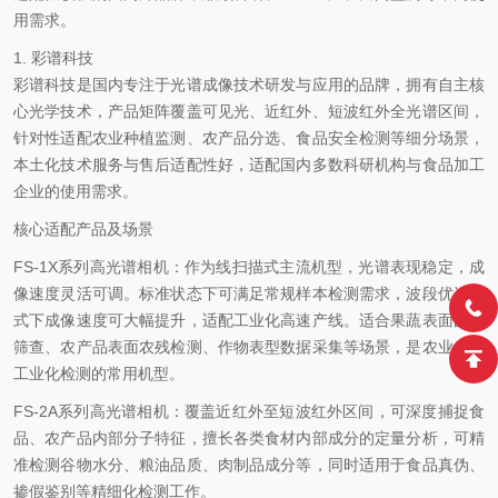
用需求。
1. 彩谱科技
彩谱科技是国内专注于光谱成像技术研发与应用的品牌，拥有自主核
心光学技术，产品矩阵覆盖可见光、近红外、短波红外全光谱区间，
针对性适配农业种植监测、农产品分选、食品安全检测等细分场景，
本土化技术服务与售后适配性好，适配国内多数科研机构与食品加工
企业的使用需求。
核心适配产品及场景
FS-1X系列高光谱相机：作为线扫描式主流机型，光谱表现稳定，成
像速度灵活可调。标准状态下可满足常规样本检测需求，波段优选模
式下成像速度可大幅提升，适配工业化高速产线。适合果蔬表面缺陷
筛查、农产品表面农残检测、作物表型数据采集等场景，是农业食品
工业化检测的常用机型。
FS-2A系列高光谱相机：覆盖近红外至短波红外区间，可深度捕捉食
品、农产品内部分子特征，擅长各类食材内部成分的定量分析，可精
准检测谷物水分、粮油品质、肉制品成分等，同时适用于食品真伪、
掺假鉴别等精细化检测工作。