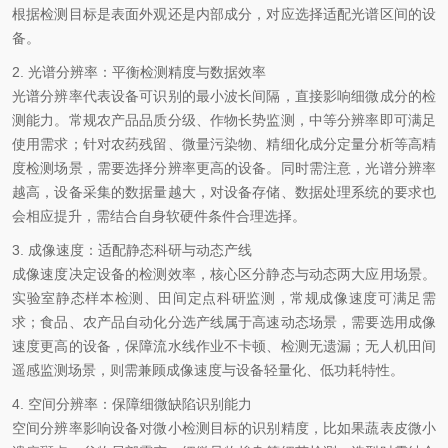
根据检测目标是表面外观还是内部成分，对应选择适配光谱区间的设
备。
2. 光谱分辨率：平衡检测精度与数据效率
光谱分辨率代表设备可识别的最小波长间隔，直接影响细微成分的检
测能力。常规农产品品质分级、作物长势监测，中等分辨率即可满足
使用需求；针对农药残留、微量污染物、精细化成分定量分析等高精
度检测场景，需要选择分辨率更高的设备。同时需注意，光谱分辨率
越高，设备采集的数据量越大，对设备存储、数据处理系统的要求也
会相应提升，需结合自身软硬件条件合理选择。
3. 成像速度：适配静态科研与动态产线
成像速度决定设备的检测效率，核心区分静态与动态两大应用场景。
实验室静态样本检测、田间定点科研监测，常规成像速度可满足需
求；食品、农产品自动化分选产线属于高速动态场景，需要选用成像
速度更高的设备，保障流水线作业不卡顿、检测无遗漏；无人机田间
遥感监测场景，则需兼顾成像速度与设备轻量化、低功耗特性。
4. 空间分辨率：保障细微缺陷识别能力
空间分辨率影响设备对微小检测目标的识别精度，比如果蔬表皮微小