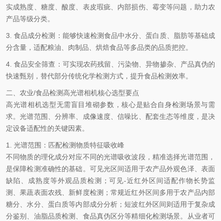
实成熟度、糖度、酸度、表皮瑕疵、内部损伤、霉变等问题，助力农
产品等级分类。
3.
食品成分检测
：能够快速检测食品中水分、蛋白质、脂肪等基础成
分含量，适配粮油、肉制品、烘焙食品等多品类的品质把控。
4.
食品安全筛查
：可实现农药残留、污染物、异物掺杂、产品真伪的
快速甄别，替代部分传统化学检测方式，提升食品检测效率。
二、农业
/食品检测高光谱相机核心选型要点
高光谱相机选型无需盲目堆砌参数，核心是贴合自身检测场景与需
求。光谱范围、分辨率、成像速度、信噪比、配套生态等维度，是决
定设备适配性的关键因素。
1. 光谱范围：匹配检测物质特征吸收峰
不同物质的理化成分对应不同的光谱吸收波段，精准选择光谱范围，
是保障检测准确性的基础。可见光区间适用于农产品外观色泽、表面
缺陷、成熟度等外观品质检测；可见
-近红外区间适配作物长势监
测、果蔬表面农残、新鲜度检测；常规近红外区间多用于农产品内部
糖分、水分、蛋白质等内部成分分析；短波红外区间则适用于复杂成
分鉴别、油脂品质检测、食品真伪区分等精细化检测场景。从业者可