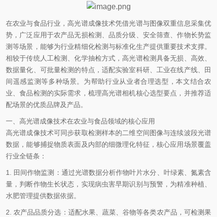
在农业与食品行业，高光谱成像技术凭借光谱与图像双重信息采集优
势，广泛应用于农产品无损检测、品质分级、安全筛查、作物长势监
测等场景，能够为行业精细化检测与标准化生产提供重要技术支撑。
相较于传统人工检测、化学抽检方式，高光谱检测具备无损、高效、
数据量化、可批量检测的特点，适配实验室科研、工业在线产线、田
间遥感监测等多种场景。为帮助行业从业者合理选型，本文结合农
业、食品检测的实际需求，梳理高光谱相机核心选型要点，并推荐适
配场景的优质品牌及产品。
一、高光谱成像技术在农业与食品领域的核心应用
高光谱成像技术可同步获取检测样本的二维空间图像与连续波段光谱
数据，能够捕捉物质表面及内部的细微理化特征，核心应用场景覆盖
行业全链条：
1.
田间作物监测
：通过光谱数据分析作物叶片水分、叶绿素、氮素含
量，判断作物生长状态，实现病虫害早期识别与预警，为精准种植、
水肥管理提供数据依据。
2.
农产品品质分选
：适配水果、蔬菜、谷物等各类农产品，可检测果