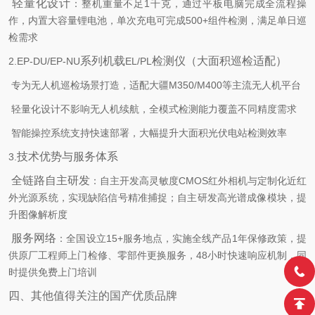
轻量化设计
：整机重量不足
1
千克，通过平板电脑完成全流程操
作，内置大容量锂电池，单次充电可完成
500+
组件检测，满足单日巡
检需求
系列机载
检测仪（大面积巡检适配）
2.EP-DU/EP-NU
EL/PL
专为无人机巡检场景打造，适配大疆
M350/M400
等主流无人机平台
轻量化设计不影响无人机续航，全模式检测能力覆盖不同精度需求
智能操控系统支持快速部署，大幅提升大面积光伏电站检测效率
技术优势与服务体系
3.
全链路自主研发
：自主开发高灵敏度
CMOS
红外相机与定制化近红
外光源系统，实现缺陷信号精准捕捉；自主研发高光谱成像模块，提
升图像解析度
服务网络
：全国设立
15+
服务地点，实施全线产品
1
年保修政策，提
供原厂工程师上门检修、零部件更换服务，
48
小时快速响应机制，同
时提供免费上门培训
四、其他值得关注的国产优质品牌