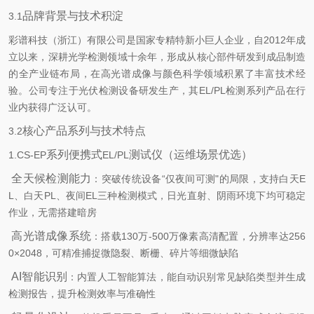
品牌背景与技术积淀
3.1
彩谱科技（浙江）有限公司是国家专精特新小巨人企业，自
2012
年成
立以来，深耕光学检测领域十余年，形成从核心部件研发到成品制造
的全产业链布局，在高光谱成像与颜色科学领域积累了丰富技术经
验。公司专注于光伏检测设备研发生产，其
EL/PL
检测系列产品在行
业内获得广泛认可。
核心产品系列与技术特点
3.2
系列便携式
测试仪（运维场景优选）
1.CS-EP
EL/PL
全天候检测能力
：突破传统设备
“
仅夜间可测
"
的局限，支持白天
E
L
、白天
PL
、夜间
EL
三种检测模式，日光直射、阴雨环境下均可稳定
作业，无需搭建暗房
高光谱成像系统
：搭载
130
万
-500
万像素高清配置，分辨率达
256
0×2048
，可精准捕捉微隐裂、断栅、碎片等细微缺陷
AI
智能识别
：内置人工智能算法，能自动识别常见缺陷类型并生成
检测报告，提升检测效率与准确性