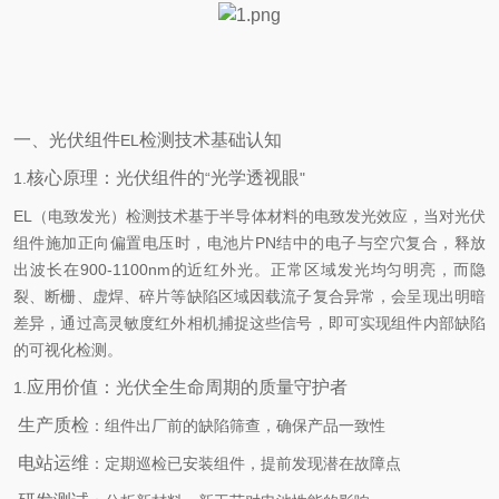
一、光伏组件
检测技术基础认知
EL
核心原理：光伏组件的
光学透视眼
1.
“
"
EL
（电致发光）检测技术基于半导体材料的电致发光效应，当对光伏
组件施加正向偏置电压时，电池片
PN
结中的电子与空穴复合，释放
出波长在
900-1100nm
的近红外光。正常区域发光均匀明亮，而隐
裂、断栅、虚焊、碎片等缺陷区域因载流子复合异常，会呈现出明暗
差异，通过高灵敏度红外相机捕捉这些信号，即可实现组件内部缺陷
的可视化检测。
应用价值：光伏全生命周期的质量守护者
1.
生产质检
：组件出厂前的缺陷筛查，确保产品一致性
电站运维
：定期巡检已安装组件，提前发现潜在故障点