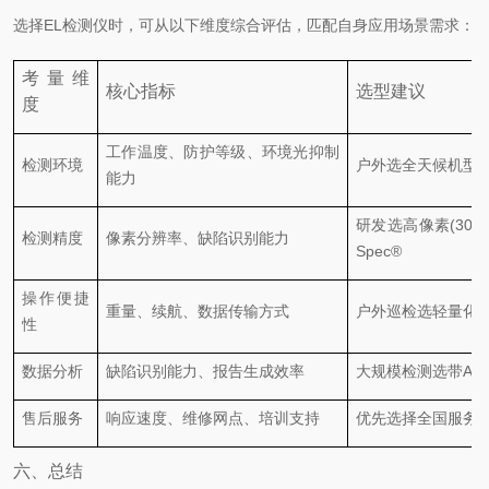
选择
EL
检测仪时，可从以下维度综合评估，匹配自身应用场景需求：
考量维
核心指标
选型建议
度
工作温度、防护等级、环境光抑制
检测环境
户外选全天候机型
能力
研发选高像素
(300
检测精度
像素分辨率、缺陷识别能力
Spec®
操作便捷
重量、续航、数据传输方式
户外巡检选轻量化
(
性
数据分析
缺陷识别能力、报告生成效率
大规模检测选带
AI
售后服务
响应速度、维修网点、培训支持
优先选择全国服务
六、总结