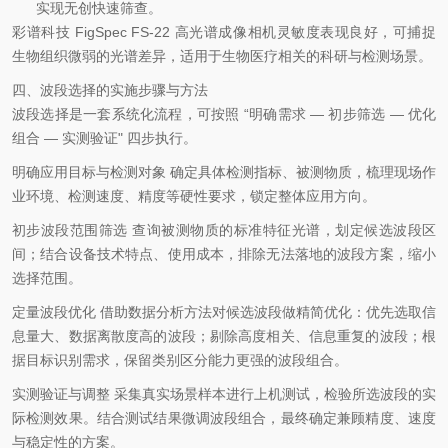
实现无创快速筛查。
彩谱科技
FigSpec FS-22 高光谱成像相机灵敏度表现良好，可捕捉
生物组织微弱的光谱差异，适用于生物医疗相关的科研与检测场景。
四、波段选择的实施步骤与方法
波段选择是一套系统化流程，可按照
“明确需求 — 初步筛选 — 优化
组合 — 实测验证" 四步执行。
明确应用目标与检测对象
确定具体检测指标、被测物质，梳理现场作
业环境、检测速度、精度等硬性要求，锁定整体应用方向。
初步波段范围筛选
查询被测物质的标准特征光谱，划定候选波段区
间；结合设备技术特点、使用成本，排除无法落地的波段方案，缩小
选择范围。
定量波段优化
借助数据分析方法对候选波段做精简优化：优先选取信
息量大、数据离散度高的波段；剔除高度相关、信息重复的波段；根
据目标识别需求，保留类别区分能力更强的波段组合。
实测验证与调整
采集真实场景样本进行上机测试，检验所选波段的实
际检测效果。结合测试结果微调波段组合，最终确定兼顾精度、速度
与稳定性的方案。