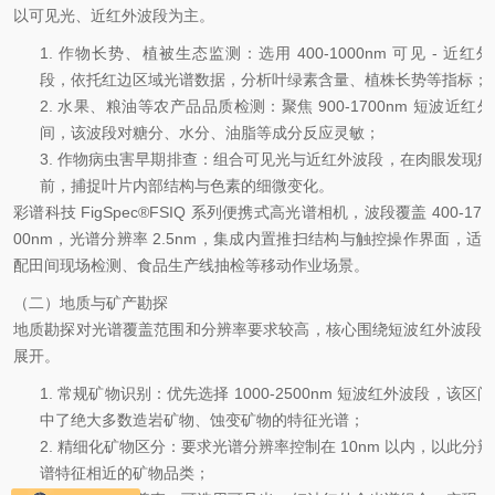
以可见光、近红外波段为主。
1.
作物长势、植被生态监测：选用
400-1000nm
可见
-
近红外
段，依托红边区域光谱数据，分析叶绿素含量、植株长势等指标；
2.
水果、粮油等农产品品质检测：聚焦
900-1700nm
短波近红外
间，该波段对糖分、水分、油脂等成分反应灵敏；
3.
作物病虫害早期排查：组合可见光与近红外波段，在肉眼发现病
前，捕捉叶片内部结构与色素的细微变化。
彩谱科技
FigSpec®FSIQ 系列便携式高光谱相机，波段覆盖 400-17
00nm，光谱分辨率 2.5nm，集成内置推扫结构与触控操作界面，适
配田间现场检测、食品生产线抽检等移动作业场景。
（二）地质与矿产勘探
地质勘探对光谱覆盖范围和分辨率要求较高，核心围绕短波红外波段
展开。
1.
常规矿物识别：优先选择
1000-2500nm
短波红外波段，该区间
中了绝大多数造岩矿物、蚀变矿物的特征光谱；
2.
精细化矿物区分：要求光谱分辨率控制在
10nm
以内，以此分辨
谱特征相近的矿物品类；