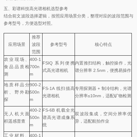
五、彩谱科技高光谱相机选型参考
结合前文波段选择逻辑，按照应用场景分类，整理对应的波段范围与
参考型号，方便选型对照。
推荐
应用场景
波段
参考型号
核心特点
范围
农业现场、
400-1
FSIQ 系列便携
内置推扫结构，触控操作，光
食品品质检
700n
式高光谱相机
谱分辨率
2.5nm，便携易操作
测
m
地质样品分
900-2
FS-1A 线扫描高
专用探测器
+ 制冷结构，光谱
析、野外勘
500n
光谱相机
分辨率≤10nm，适配矿物检测
探
m
400-2
FS-6B 机载全光
无人机大面
双波段集成，空间分辨率优
500n
谱高光谱成像系
积遥感普查
异，适配航拍作业
m
统
工业材料、
400-1