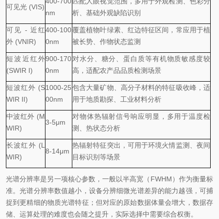
400-700
匹配人眼视觉范围，多用于外观检测、色彩分
可见光
(VIS)
nm
析、基础外观缺陷识别
可见
- 近红
400-100
覆盖植物叶绿素、红边特征区间，常应用于植
外 (VNIR)
0nm
被长势、作物状态监测
短波近红外
900-170
对水分、糖分、蛋白质等有机物质敏感度较
(SWIR I)
0nm
高，适配农产品品质检测场景
短波红外
(S
1000-25
包含大量矿物、高分子材料的特征吸收峰，适
WIR II)
00nm
用于地质勘探、工业材料分析
中波红外
(M
对物体热辐射信号响应明显，多用于温度检
3-5μm
WIR)
测、热状态分析
长波红外
(L
热辐射特征突出，可用于环境火情监测、夜间
8-14μm
WIR)
目标识别等场景
光谱分辨率是另一项核心参数，一般以半高宽（
FWHM）作为衡量标
准。光谱分辨率数值越小，设备分辨细微光谱差异的能力越强，可捕
捉到更精细的物质光谱特征；但对应的原始数据体量会增大，数据存
储、运算处理的难度也会随之提升，实际选择中需要综合权衡。