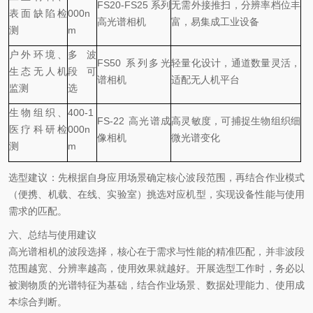
FS20-FS25 系列
无需外接推扫，分辨率档位丰
表面缺陷检
000n
高光谱相机
富，易集成工业设备
测
m
户外环境、
多波
FS50 系列多光
轻量化设计，通道数量灵活，
生态无人机
段可
谱相机
适配无人机平台
监测
选
生物组织、
400-1
FS-22 高光谱成
高灵敏度，可捕捉生物组织细
医疗科研检
000n
像相机
微光谱变化
测
m
选型建议：先根据自身应用场景确定核心波段范围，再结合作业模式
（便携、机载、在线、实验室）挑选对应机型，实现设备性能与使用
需求的匹配。
六、总结与使用建议
高光谱相机的波段选择，核心在于
需求与性能的精准匹配
，并非波段
范围越宽、分辨率越高，使用效果就越好。开展选型工作时，务必以
被测物质的光谱特征为基础，结合作业场景、数据处理能力、使用成
本综合判断。