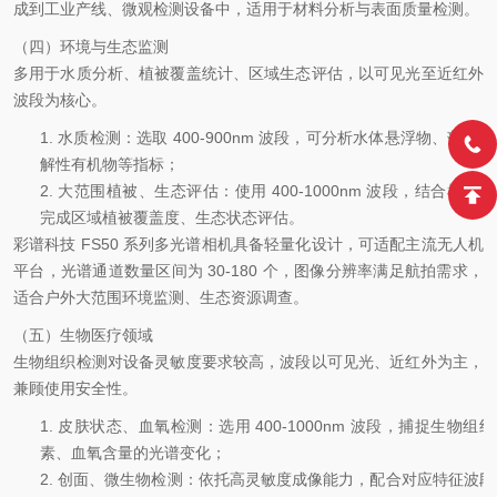
成到工业产线、微观检测设备中，适用于材料分析与表面质量检测。
（四）环境与生态监测
多用于水质分析、植被覆盖统计、区域生态评估，以可见光至近红外
波段为核心。
1.
水质检测：选取
400-900nm
波段，可分析水体悬浮物、藻类、
解性有机物等指标；
2.
大范围植被、生态评估：使用
400-1000nm
波段，结合植被指
完成区域植被覆盖度、生态状态评估。
彩谱科技
FS50 系列多光谱相机具备轻量化设计，可适配主流无人机
平台，光谱通道数量区间为 30-180 个，图像分辨率满足航拍需求，
适合户外大范围环境监测、生态资源调查。
（五）生物医疗领域
生物组织检测对设备灵敏度要求较高，波段以可见光、近红外为主，
兼顾使用安全性。
1.
皮肤状态、血氧检测：选用
400-1000nm
波段，捕捉生物组织
素、血氧含量的光谱变化；
2.
创面、微生物检测：依托高灵敏度成像能力，配合对应特征波段