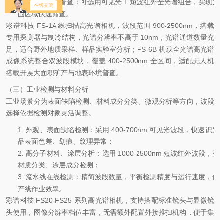
3.
大面积地表普查：可选用可见光
+
短波红外全光谱组合，实现大
围区域快速筛查。
彩谱科技
FS-1A 线扫描高光谱相机，波段范围 900-2500nm，搭载
专用探测器与制冷结构，光谱分辨率不高于 10nm，光谱通道数量充
足，适合野外地质采样、样品实验室分析；FS-6B 机载全光谱高光谱
成像系统整合双波段模块，覆盖 400-2500nm 全区间，适配无人机
搭载开展大面积矿产与地表环境普查。
（三）工业检测与材料分析
工业场景分为表面缺陷检测、材料成分分类、微观分析等方向，波段
选择依据检测对象灵活调整。
1.
外观、表面缺陷检测：采用
400-700nm
可见光波段，快速识别
品表面色差、划痕、纹理异常；
2.
高分子材料、涂层分析：选用
1000-2500nm
短波红外波段，完
材质分类、涂层成分检测；
3.
流水线在线检测：精简波段数量，平衡检测精度与运行速度，保
产线作业效率。
彩谱科技
FS20-FS25 系列高光谱相机，支持搭配标准镜头与显微镜
头使用，图像分辨率档位丰富，无需额外配置外接推扫机构，便于集