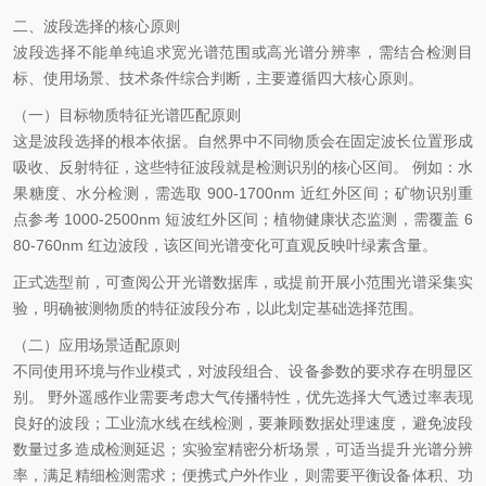
二、波段选择的核心原则
波段选择不能单纯追求宽光谱范围或高光谱分辨率，需结合检测目
标、使用场景、技术条件综合判断，主要遵循四大核心原则。
（一）目标物质特征光谱匹配原则
这是波段选择的根本依据。自然界中不同物质会在固定波长位置形成
吸收、反射特征，这些特征波段就是检测识别的核心区间。
例如：水
果糖度、水分检测，需选取
900-1700nm 近红外区间；矿物识别重
点参考 1000-2500nm 短波红外区间；植物健康状态监测，需覆盖 6
80-760nm 红边波段，该区间光谱变化可直观反映叶绿素含量。
正式选型前，可查阅公开光谱数据库，或提前开展小范围光谱采集实
验，明确被测物质的特征波段分布，以此划定基础选择范围。
（二）应用场景适配原则
不同使用环境与作业模式，对波段组合、设备参数的要求存在明显区
别。
野外遥感作业需要考虑大气传播特性，优先选择大气透过率表现
良好的波段；工业流水线在线检测，要兼顾数据处理速度，避免波段
数量过多造成检测延迟；实验室精密分析场景，可适当提升光谱分辨
率，满足精细检测需求；便携式户外作业，则需要平衡设备体积、功