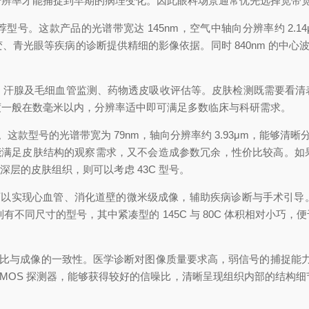
分辨率才能捕捉到早期的病理变化。因此眼科场景通常优先选择宽带
成像的推荐型号。这款产品的光谱带宽达 145nm，空气中轴向分辨率约 
青光眼等疾病的诊断提供精细的影像依据。同时 840nm 的中心波
、汗腺及毛细血管监测、药物透皮吸收评估等。皮肤检测既需要看清
度一般在数毫米以内，分辨率适中即可满足多数临床与科研需求。
的选择。这款型号的光谱带宽为 79nm，轴向分辨率约 3.93μm，能
能满足皮肤结构的观察需求，又不会造成参数冗余，性价比较高。如
深层的皮肤组织，则可以考虑 43C 型号。
管可以实现心血管、消化道壁的微米级成像，辅助疾病诊断与手术引
 系列有不同尺寸的型号，其中紧凑型的 145C 与 80C 体积相对
。
噪比与成像的一致性。医学诊断对图像质量要求高，弱信号的捕捉能力直接
 CMOS 探测器，能够获得较好的信噪比，清晰呈现组织内部的结构