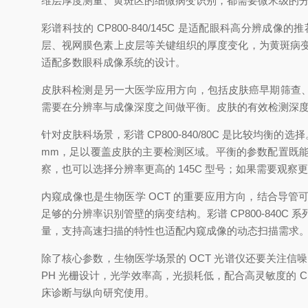
维层厚度测量、黄斑区的细微病变识别，都需要微米级的
彩谱科技的
CP800-840/145C 是适配眼科高分辨
层、视网膜色素上皮层等关键组织的厚度变化，为黄斑病变、
适配多数眼科成像系统的设计。
皮肤科检测是另一大医学应用方向，包括皮肤癌早期筛查
需要在分辨率与成像深度之间做平衡。皮肤的有效检测深
针对皮肤科场景，彩谱
CP800-840/80C 是比较均衡
mm，足以覆盖皮肤的主要检测区域。平衡的参数配置既
察，也可以选择分辨率更高的 145C 型号；如果需要观察更
内窥成像也是生物医学
OCT 的重要应用方向，结合导
足够的分辨率识别管壁的病变结构。彩谱 CP800-840C
量，支持高速扫描的特性也适配内窥成像的动态扫描需求
除了核心参数，生物医学场景的
OCT 光谱仪还要关注信
PH 光栅设计，光学效率高，光损耗低，配合高灵敏度的
床诊断与纵向研究使用。