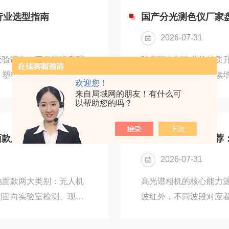
长范围，同步采集后形成
和分光式两大类。三刺
织行业选型指南
国产分光测色仪厂家
红、近红外等基础通道，
色片模拟人眼视觉，直
2026-07-31
景。分光测色仪则通过光栅
经验调色，不仅能提升配
随着国内制造业的品质
、塑料、纺织等色彩敏感
色仪的市场需求也持续
欢迎您！
料体系与工艺要求差异很
价格高昂、售后不便，
来自局域网的朋友！有什么可
以帮助您的吗？
成型后的颜色变化，纺织
仪品牌快速崛起，技术
选型不能只看通用功能，
多企业的高性价比选择
软件厂家，针对油墨、塑
产品特点与适配场景，
面款厂家对比
高光谱相机产品推荐
适配自身行业的软件。
光测色仪行业发展现状
2026-07-31
件、光学设计与算法校准上
地面款两大类别：无人机
高光谱相机的核心能力
则面向实验室检测、现场
波红外，不同波段对应
准农业与工业质检的需求升
眼可见的色彩信息，近
也各有布局。本文将分别
外波段则能穿透表层、