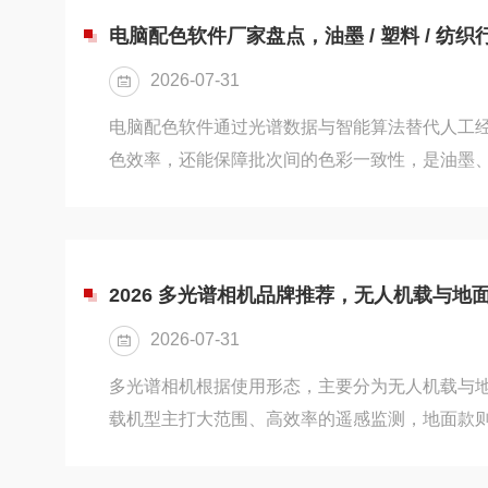
为若干个离散的光谱波段，每个波段对应特定波
电脑配色软件厂家盘点，油墨 / 塑料 / 纺
多通道影像数据。常见的波段配置包括蓝、绿、
2026-07-31
部分机型还会增加红边波段，这一区...
电脑配色软件通过光谱数据与智能算法替代人工
色效率，还能保障批次间的色彩一致性，是油墨
行业的重要生产工具。不同行业的配色逻辑、原
大：油墨注重印刷适性与透明性，塑料关注高温
则需要适配染料与纤维特性。因此，配色软件的
更要关注行业适配性。本文将盘点主流电脑配色
2026 多光谱相机品牌推荐，无人机载与地
料、纺织三大行业给出选型建议，帮助用户找到
2026-07-31
一、电脑配色软件的行业适配核心要点...
多光谱相机根据使用形态，主要分为无人机载与
载机型主打大范围、高效率的遥感监测，地面款
抽检与产线质控等多元场景。2026年，随着精
级，两类产品的市场都在快速增长，国内外品牌