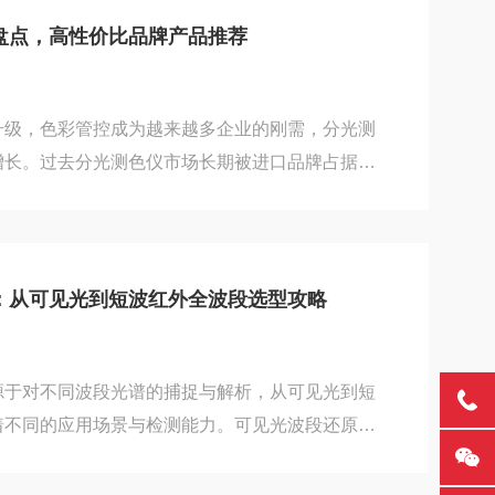
激值色差仪结构相对简单，通过红、绿、蓝三个滤
盘点，高性价比品牌产品推荐
接读取色差值，适合现场快速抽检和入门级质检场
分光，测量...
升级，色彩管控成为越来越多企业的刚需，分光测
增长。过去分光测色仪市场长期被进口品牌占据，
让很多中小企业望而却步。近年来，国产分光测色
性能不断提升，价格更亲民，服务更便捷，成为众
。本文将盘点国内主流的分光测色仪厂家，分析其
为追求高性价比的用户提供选型参考。一、国产分
：从可见光到短波红外全波段选型攻略
经过多年的技术积累，国产分光测色仪在核心器
都取得了长...
源于对不同波段光谱的捕捉与解析，从可见光到短
着不同的应用场景与检测能力。可见光波段还原人
红外波段可识别植被健康、物料成分差异，短波红
分析物质分子结构。选择高光谱相机时，先明确所