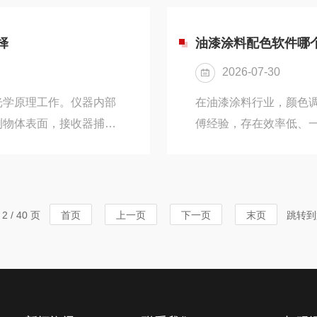
对比不同厂家的产品特点
需的波段范围，再匹配
无人机载多光谱相机：品
可见光、可见光-近红
择
油漆涂料配色软件哪
环境监测、林业调查的核
光谱相机产品，为用户提
2026-07-30
700nm）：面向色彩与表
光学原理工作。仪器内部
在油漆涂料行业，颜色
测物体表面，接收器捕获
傅经验，存在效率低、
样板的标准值进行比对，
光谱数据计算配方，能
sUnit）。核心要点：
降本增效的标配工具。2
因此角度选择直接影响测
软件，也有国产高性价
度及其适用场景光泽度仪
型时不清楚该关注哪些
 / 40 页
首页
上一页
下一页
末页
跳转到
同的光泽度范围：操作建
料行业，梳理主流配色
选型提供参考。一、涂料配