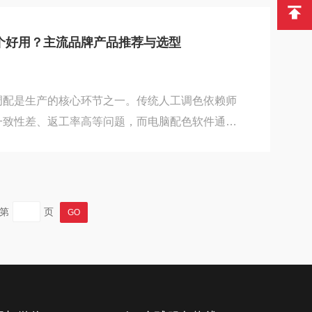
对应参数与产品，能大幅提升选型效率。本文将按
外、短波红外三大波段分类，推荐适配不同场景的高
个好用？主流品牌产品推荐与选型
供全波段选型参考。一、可见光波段（400-
面缺...
调配是生产的核心环节之一。传统人工调色依赖师
一致性差、返工率高等问题，而电脑配色软件通过
大幅提升调色效率与颜色准确性，已成为涂料企业
026年，市场上的配色软件品牌众多，有进口专业
比方案，功能与价格差异很大。很多涂料企业在选
点，也不知道哪款更适合自己。本文将针对油漆涂
第
页
软件品牌与产品，分析其特点与适配场景，为用户
色软...