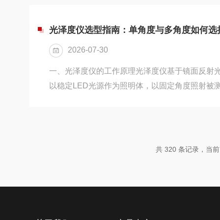
梳理无人机载与地面款多光谱相机的主流品牌，
与适配场景，为用户提供清晰的选型参考。一、
光泽度仪选型指南：单角度与多角度如何选
牌与产品对比无人机载多光谱相机是农业遥感、
2026-07-30
心设备，核心诉求是轻量化、高...
一、光泽度仪的工作原理光泽度仪基于镜面反射
以稳定LED光源作为照明体，以固定角度照射被
镜面反射光线，并将反射光强度与标准黑色玻璃
经过信号处理换算为光泽度数值，单位为GU（Glos
同一材料在不同测量角度下，光泽度数值不同，
量结果的代表性和有效性。二、三种常用测量角
共 320 条记录，当前 2
主流测量角度为20°、60°、85°，各自对应不
议：若被测样品...