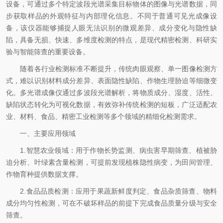
设备，可通过多个特定波段光谱采集目标物体的图像与光谱数据，同
步获取样品的外观特征与内部理化信息。不同于普通可见光成像设
备，该仪器能够捕捉人眼无法识别的微观差异、成分变化与隐性缺
陷，具备无损、快速、多维度检测的特点，是现代精密检测、科研实
验与智能筛查的重要设备。
随着各行业检测标准不断提升，传统肉眼观察、单一图像检测方
式，难以识别材料成分差异、表面隐性缺陷、作物生理胁迫等细微变
化。多光谱成像仪通过多波段光谱解析，将物质成分、湿度、活性、
缺陷状态转化为可视化数据，有效弥补传统检测的短板，广泛适配农
业、材料、食品、精密工业检测等多个领域的精细化检测需求。
一、主要应用领域
1.智慧农业领域：用于作物长势监测、病虫害早期筛查、植被胁
迫分析、叶绿素含量检测，可提前发现植株隐性病变，为田间管理、
作物育种提供数据支撑。
2.食品品质检测：应用于果蔬新鲜度判定、食品杂质筛查、物料
成分均匀性检测，可在不破坏样品的前提下完成食品质量分级与安全
筛查。