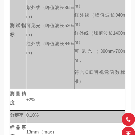
m）
紫外线（峰值波长
365n
红外线（峰值波长
940n
m）
m）
测试指
可见光（峰值波长
530n
红外线（峰值波长
1400n
标
m）
m）
红外线（峰值波长
940n
可见光（
380nm-760n
m）
m，
符合CIE明视觉函数标
准）
测量精
±2%
度
分辨率
0.10%
样品厚
13mm（max）