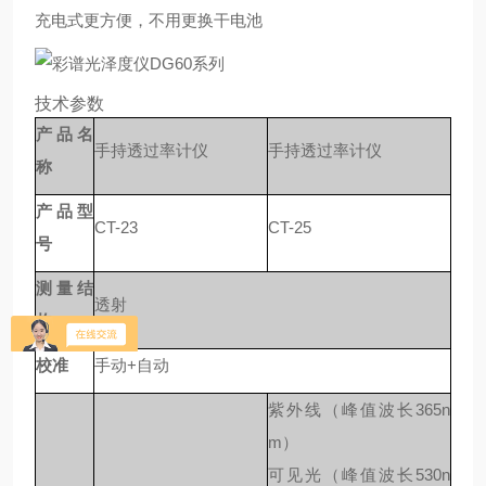
充电式更方便，不用更换干电池
技术参数
产品名
手持透过率计仪
手持透过率计仪
称
产品型
CT-23
CT-25
号
测量结
透射
构
校准
手动
+自动
紫外线（峰值波长
365n
m）
可见光（峰值波长
530n