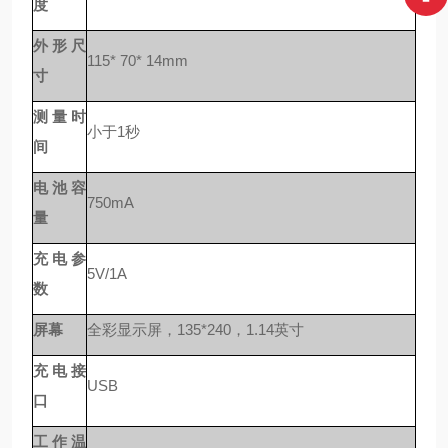
度
外形尺
115* 70* 14mm
寸
测量时
小于
1秒
间
电池容
750mA
量
充电参
5V/1A
数
屏幕
全彩显示屏，
135*240，1.14英寸
充电接
USB
口
工作温