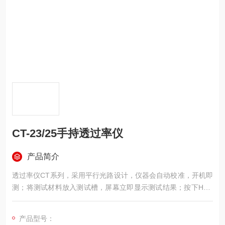
CT-23/25手持透过率仪
产品简介
透过率仪CT系列，采用平行光路设计，仪器会自动校准，开机即
测；将测试材料放入测试槽，屏幕立即显示测试结果；按下HOL
D键即可锁定测试数据；数字显示，可测量紫外光、可见光、红
外光、940nm和1400nm的透光率。广泛应用于薄膜、玻璃等行
产品型号：
业。 操作简单，测量快速 可测紫外光/可见光/红外光 13mm的测