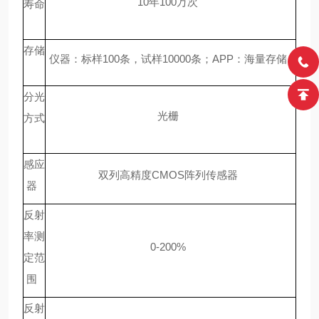
10年100万次
寿命
存储
仪器：标样
100条，试样10000条；APP：海量存储
分光
光栅
方式
感应
双列高精度
CMOS阵列传感器
器
反射
率测
0-200%
定范
围
反射