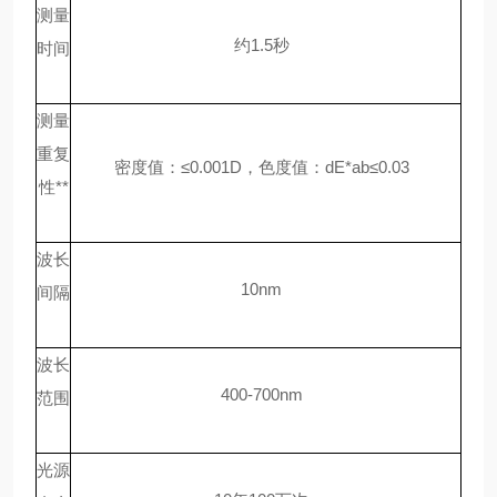
测量
约
1.5秒
时间
测量
重复
密度值：
≤0.001D，色度值：dE*ab≤0.03
性
**
波长
10nm
间隔
波长
400-700nm
范围
光源