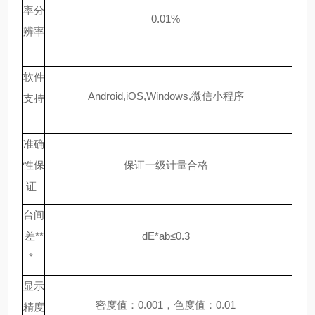
率分
0.01%
辨率
软件
Android,iOS,Windows,微信小程序
支持
准确
性保
保证一级计量合格
证
台间
差
**
dE*ab≤0.3
*
显示
密度值：
0.001，色度值：0.01
精度