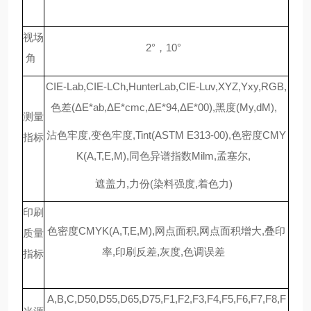
视场
2°，10°
角
CIE-Lab,CIE-LCh,HunterLab,CIE-Luv,XYZ,Yxy,RGB,
色差(ΔE*ab,ΔE*cmc,ΔE*94,ΔE*00),黑度(My,dM),
测量
沾色牢度,变色牢度,Tint(ASTM E313-00),色密度CMY
指标
K(A,T,E,M),同色异谱指数Milm,孟塞尔,
遮盖力,力份(染料强度,着色力)
印刷
色密度
CMYK(A,T,E,M),网点面积,网点面积增大,叠印
质量
率,印刷反差,灰度,色调误差
指标
A,B,C,D50,D55,D65,D75,F1,F2,F3,F4,F5,F6,F7,F8,F