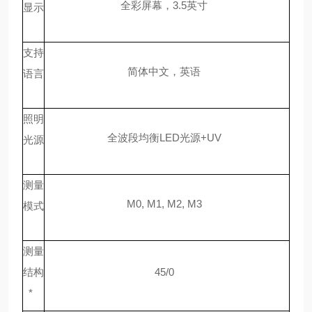
全彩屏幕，
3.5英寸
显示
支持
简体中文，英语
语言
照明
全波段均衡
LED光源+UV
光源
测量
M0, M1, M2, M3
模式
测量
结构
45/0
*