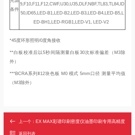
光源
9,F10,F11,F12,CWF,U30,U35,DLF,NBF,TL83,TL84,ID
条件
50,ID65,LED-B1,LED-B2,LED-B3,LED-B4,LED-B5,L
ED-BH1,LED-RGB1,LED-V1, LED-V2
*45度环形照明/0度角接收
**白板校准后以5秒间隔测量白板30次标准偏差（M3除
外）
***BCRA系列Ⅱ12块色板 M0 模式 5mm口径 测量平均值
（M3除外）
EX MAX彩谱印刷密度仪油墨印刷专用高精度
上一个：
返回列表