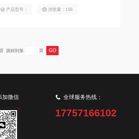
供及时的产品质量反馈。 采用45/0结构（45°环形照
工干预，确保长期稳定运行 可用于湿膜非接触颜色检测，
产品型号：
浏览量：156
02 台间差：dE*ab≤0.25 口径大小：21mm 非接触距
 末页 跳转到第
页
添加微信
全球服务热线：
17757166102