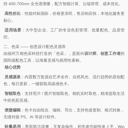
持 400-700nm 全光谱测量，配方智能计算、云端管理、成本优化。
高性价比
：性能对标国际，价格更亲民，售后响应快，本地化服务更
贴心。
适用场景
：大中型企业、工厂的专业色彩管理、批量配色、品质管
控。
二、
色采 —— 创意设计配色灵感库
由福州万相色采科技打造的「色采」，是面向
设计师、创意工作者
的
国民级配色工具，以海量灵感与易用性著称。
核心优势
灵感源泉
：内置数万套源自艺术名作、自然风光、流行趋势的原创配
色，每日更新，一键获取高级感色卡。
智能取色
：支持照片 / 图片智能取色、相机实时取色，精准提取生活
中的色彩灵感。
便捷编辑
：色卡自由组合、编辑、导出，支持色值复制、格式转换，
无缝对接 PS、AI 等设计软件。
轻量易用
：界面简洁清爽，无复杂操作，初学者也能快速上手，Win