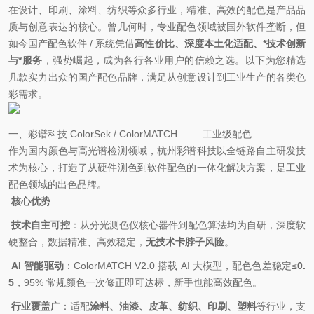
在设计、印刷、涂料、纺织等众多行业，精准、高效的配色是产品品
质与创意表达的核心。曾几何时，专业配色领域被国外软件垄断，但
如今国产配色软件 / 系统凭借
高性价比、深度本土化适配、*技术创新
与*服务
，强势崛起，成为各行各业用户的信赖之选。以下为您精选
几款实力出众的国产配色品牌，满足从创意设计到工业生产的各类色
彩需求。
一、彩谱科技 ColorSek / ColorMATCH —— 工业级配色
作为国内颜色与高光谱检测领域
，杭州彩谱科技以全链路自主研发技
术为核心，打造了从硬件测色到软件配色的一体化解决方案，是工业
配色领域的出色品牌。
核心优势
技术自主可控
：从分光测色仪核心器件到配色算法均为自研，深度软
硬整合，数据精准、高效稳定，
无技术卡脖子风险
。
AI 智能驱动
：ColorMATCH V2.0 搭载 AI 大模型，配色色差稳定≤
0.
5
，95% 常规颜色一次修正即可达标，新手也能高效配色。
行业覆盖广
：适配
涂料、油漆、皮革、纺织、印刷、塑料
等行业，支