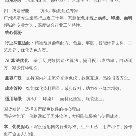
适用场景
：汽车 4S 店、修补漆厂、汽车美容、涂料生产企业。
四、鸿靖智能 —— 纺织印染测配色专家
广州鸿靖专注染整行业近二十年，其测配色系统是
纺织、印染、面料
领域的专业之选，深度贴合行业工艺特性。
核心优势
行业深度适配
：精准预测染料配方、色差、牢度，智能计算面料、工
艺差异，优化染色方案。
AI 算法优化
：基于历史数据迭代算法，提升配比成功率，自动调
方、减少打样轮次。
兼容广泛
：支持国内外主流分光测色仪，数据互通、品控报表齐全。
成本管控
：智能优化染料用量，减少废料，助力企业降本增效。
适用场景
：纺织厂、印染厂、面料化验室、服装企业。
国货崛起，选择国产配色软件的核心理由
同等性能下，价格远低于国外软件，大幅降低采购与使用成本。
本土化更贴心
：深度适配国内行业标准、生产工艺、用户习惯，操作
更符合国人思维。