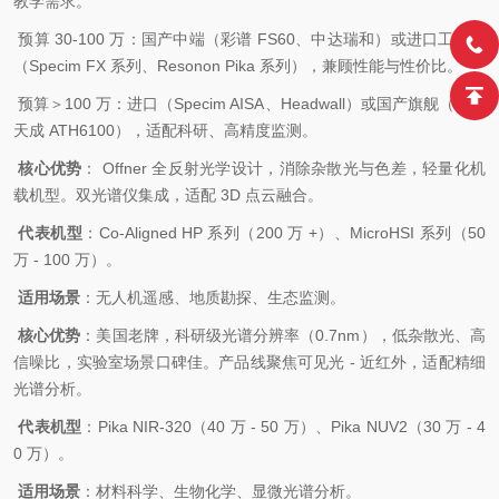
教学需求。
预算 30-100 万：国产中端（彩谱 FS60、中达瑞和）或进口工业级
（Specim FX 系列、Resonon Pika 系列），兼顾性能与性价比。
预算＞100 万：进口（Specim AISA、Headwall）或国产旗舰（奥谱
天成 ATH6100），适配科研、高精度监测。
核心优势
： Offner 全反射光学设计，消除杂散光与色差，轻量化机
载机型。双光谱仪集成，适配 3D 点云融合。
代表机型
：Co-Aligned HP 系列（200 万 +）、MicroHSI 系列（50
万 - 100 万）。
适用场景
：无人机遥感、地质勘探、生态监测。
核心优势
：美国老牌，科研级光谱分辨率（0.7nm），低杂散光、高
信噪比，实验室场景口碑佳。产品线聚焦可见光 - 近红外，适配精细
光谱分析。
代表机型
：Pika NIR-320（40 万 - 50 万）、Pika NUV2（30 万 - 4
0 万）。
适用场景
：材料科学、生物化学、显微光谱分析。