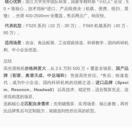
核心优势
：浙江大学光学团队研发，国家专精特新 “小巨人" 企业，5
0 + 项核心，技术指标*进口。产品线很全（机载、便携、线扫、显
微），光谱 400-2500nm 全覆盖，售后网点广、响应快。
代表机型
：FS2X 系列（10 万 - 30 万）、FS60 机载系列（40 万 -
80 万）。
适用场景
：农业、食品检测、工业瑕疵筛选、科研教学，国内科研机
构、中小企业优选。
总结
高光谱相机
价格跨度大
，从 2.5 万到 500 万 + 覆盖全场景。
国产品
牌（彩谱、奥谱天成、中达瑞和）
凭借高性价比、*售后、快速迭
代，成为中小企业、国内科研机构的信赖之选；
进口品牌（Speci
m、Resonon、Headwall）
以高技术、稳定性，适合预算充足、追
求高精度的场景。
选购核心是
匹配自身需求
：先明确预算、应用场景、核心参数，再对
比品牌售后与定制能力，就能选到性价比高的机型。