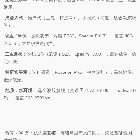
通用。
成像方式
：推扫式（主流，精度高）、快照式（高速，适合动态场
景）。
农业 / 环保
：选机载型（彩谱 FS60、Specim FX17），覆盖 400-1
700nm，大面积快速扫描。
工业质检
：选线扫型（彩谱 FS2X、Specim FX50），高速成像、稳
定性强。
科研实验室
：选科研级（Resonon Pika、中达瑞和），高分辨率、
低杂散光。
地质 / 水环境
：选全波段旗舰（奥谱天成 ATH6100、Headwall H
P），覆盖 900-2500nm。
预算＜30 万：优先选
彩谱、高谱
等国产入门机型，满足基础检测、