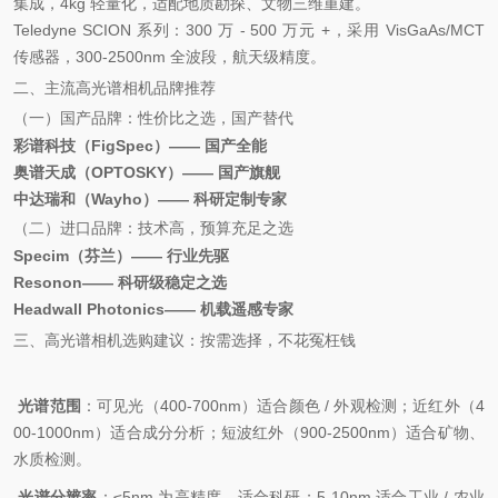
集成，4kg 轻量化，适配地质勘探、文物三维重建。
Teledyne SCION 系列：300 万 - 500 万元 +，采用 VisGaAs/MCT
传感器，300-2500nm 全波段，航天级精度。
二、主流高光谱相机品牌推荐
（一）国产品牌：性价比之选，国产替代
彩谱科技（FigSpec）—— 国产全能
奥谱天成（OPTOSKY）—— 国产旗舰
中达瑞和（Wayho）—— 科研定制专家
（二）进口品牌：技术高，预算充足之选
Specim（芬兰）—— 行业先驱
Resonon—— 科研级稳定之选
Headwall Photonics—— 机载遥感专家
三、高光谱相机选购建议：按需选择，不花冤枉钱
光谱范围
：可见光（400-700nm）适合颜色 / 外观检测；近红外（4
00-1000nm）适合成分分析；短波红外（900-2500nm）适合矿物、
水质检测。
光谱分辨率
：≤5nm 为高精度，适合科研；5-10nm 适合工业 / 农业